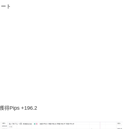
ョート
Pips +196.2