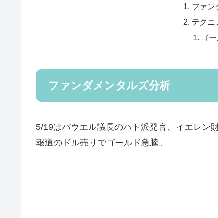
ファン
テクニ
ゴー
ファンダメンタルズ分析
5/19はパウエル議長のハト派発言、イエレ
報道のドル売りでゴールド急騰。