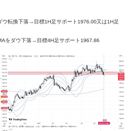
→ダウ転換下落→目標1H足サポート1976.00又は1H足
20MAをダウ下落→目標4H足サポート1967.86