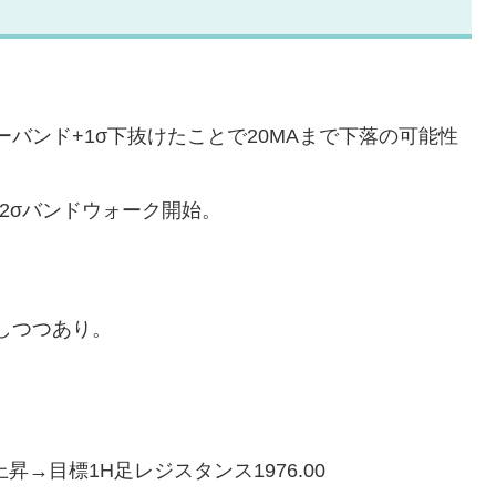
ーバンド+1σ下抜けたことで20MAまで下落の可能性
-2σバンドウォーク開始。
しつつあり。
上昇→目標1H足レジスタンス1976.00