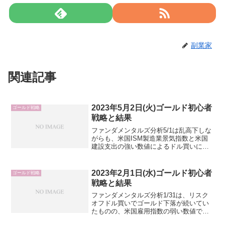
副業家
関連記事
2023年5月2日(火)ゴールド初心者
ゴールド戦略
戦略と結果
ファンダメンタルズ分析5/1は乱高下しな
がらも、米国ISM製造業景気指数と米国
建設支出の強い数値によるドル買いによ
ってゴールド下落。5/2も下落優位と推
測。注目は米国JOLT求人労働異動調査。
予想は前回より弱い数値だが、サプライ
2023年2月1日(水)ゴールド初心者
ゴールド戦略
ズの下振れが...
戦略と結果
ファンダメンタルズ分析1/31は、リスク
オフドル買いでゴールド下落が続いてい
たものの、米国雇用指数の弱い数値でド
ル売りでゴールド急騰。総じて、大きく