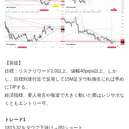
【前提】
目標：リスクリワード2.0以上、値幅40pips以上。しか
し、目標到達付近で反発して15M足ダウ転換生じれば早め
にT/Pする。
経済指標、要人発言や報道で大きく動いた際はレジサポな
くともエントリー可。
トレード1
1815.32をダウで下抜け→(B)ショート