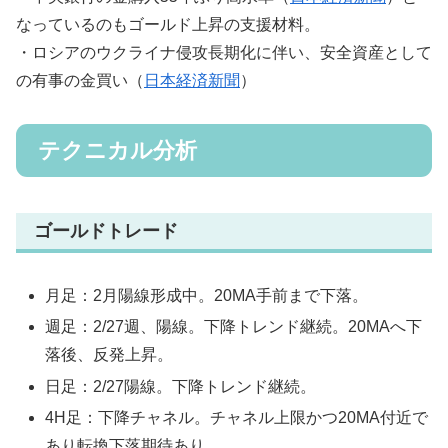
なっているのもゴールド上昇の支援材料。
・ロシアのウクライナ侵攻長期化に伴い、安全資産として
の有事の金買い（
日本経済新聞
）
テクニカル分析
ゴールドトレード
月足：2月陽線形成中。20MA手前まで下落。
週足：2/27週、陽線。下降トレンド継続。20MAへ下
落後、反発上昇。
日足：2/27陽線。下降トレンド継続。
4H足：下降チャネル。チャネル上限かつ20MA付近で
あり転換下落期待あり。