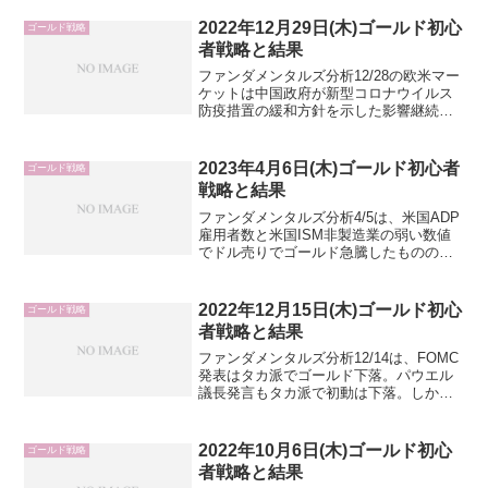
上下に振れる展開で終了。また、2023年
は上昇しやすい予想あり
2022年12月29日(木)ゴールド初心
ゴールド戦略
（Bloomberg）。特に、...
者戦略と結果
ファンダメンタルズ分析12/28の欧米マー
ケットは中国政府が新型コロナウイルス
防疫措置の緩和方針を示した影響継続で
景気回復期待によるリスクオンドル売
り、NYオープンからは中国景気回復期待
がインフレ懸念となり米国債利回り上
2023年4月6日(木)ゴールド初心者
ゴールド戦略
昇・リスクオフドル買...
戦略と結果
ファンダメンタルズ分析4/5は、米国ADP
雇用者数と米国ISM非製造業の弱い数値
でドル売りでゴールド急騰したものの、
ロング勢の利確が入ったためか全戻しの
下落。その後は揉み合いで方向性なし。
4/6は注目度の高い材料なし。加えて欧米
2022年12月15日(木)ゴールド初心
ゴールド戦略
は4/7から...
者戦略と結果
ファンダメンタルズ分析12/14は、FOMC
発表はタカ派でゴールド下落。パウエル
議長発言もタカ派で初動は下落。しか
し、一部ハト派寄り発言があったこと、
更にGDPや失業率悪化のリセッション懸
念が材料視されたためか全戻しの上昇。
2022年10月6日(木)ゴールド初心
ゴールド戦略
しかし、会見後は...
者戦略と結果