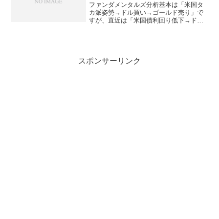
ファンダメンタルズ分析基本は「米国タ
カ派姿勢→ドル買い→ゴールド売り」で
すが、直近は「米国債利回り低下→ドル
売り→ゴールド買い」が優勢となる局面
も多いため注意したい。テクニカル分析
ゴールドトレード月足：9月上下長ヒゲ陰
線で引け。スラストダウ...
スポンサーリンク