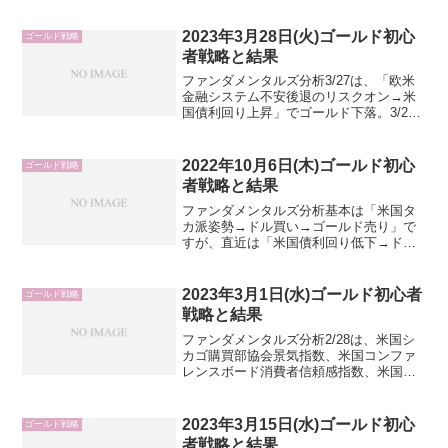
その後は、リスクオフが強まり急落し揉
み合い。12/28も材料出るまではリスクオ
2023年3月28日(火)ゴールド初心
ゴールド戦略
ン・オフ交...
者戦略と結果
ファンダメンタルズ分析3/27は、「欧米
金融システム不安後退のリスクオン→米
国債利回り上昇」でゴールド下落。3/28
も最大の注目材料は欧米金融システム不
安の影響。リスクオンよりもリスクオフ
の方が大きなゴールドの動きに期待あ
2022年10月6日(木)ゴールド初心
ゴールド戦略
り。ゴールド買い材...
者戦略と結果
ファンダメンタルズ分析基本は「米国タ
カ派姿勢→ドル買い→ゴールド売り」で
すが、直近は「米国債利回り低下→ドル
売り→ゴールド買い」が優勢となる局面
も多いため注意したい。テクニカル分析
ゴールドトレード月足：9月上下長ヒゲ陰
2023年3月1日(水)ゴールド初心者
ゴールド戦略
線で引け。スラストダウ...
戦略と結果
ファンダメンタルズ分析2/28は、米国シ
カゴ購買部協会景気指数、米国コンファ
レンスボード消費者信頼感指数、米国リ
ッチモンド連銀製造業指数の弱い数値
で、リスクオフによる米国債利回り低下
でドル売りゴールド上昇。3/1もゴールド
2023年3月15日(水)ゴールド初心
ゴールド戦略
上昇優勢の想定だが...
者戦略と結果