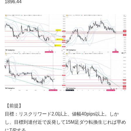
1896.44
【前提】
目標：リスクリワード2.0以上、値幅40pips以上。しか
し、目標到達付近で反発して15M足ダウ転換生じれば早め
にT/Pする。