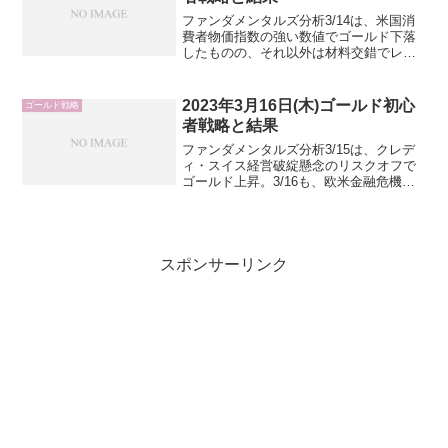
ファンダメンタルズ分析3/14は、米国消
費者物価指数の強い数値でゴールド下落
したものの、それ以外は材料交錯でレン
ジ推移。3/15は、米国生産者物価指数に
注目。しかし、前日消費者物価指数に比
べて注目度は下がる為、サプライズの数
2023年3月16日(木)ゴールド初心
ゴールド戦略
値が出ない限りゴ...
者戦略と結果
ファンダメンタルズ分析3/15は、クレデ
ィ・スイス経営破綻懸念のリスクオフで
ゴールド上昇。3/16も、欧米金融危機不
安が続く可能性高くゴールド上昇優勢と
推測。しかし、強い対応策が出れば一気
に巻き戻しのゴールド急落もあり得るた
め、報道や要人発...
スポンサーリンク