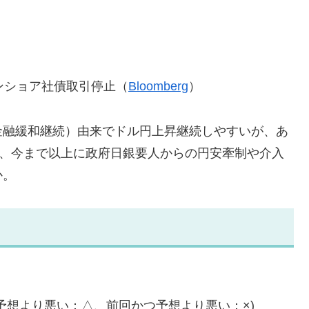
ンショア社債取引停止（
Bloomberg
）
金融緩和継続）由来でドル円上昇継続しやすいが、あ
で、今まで以上に政府日銀要人からの円安牽制や介入
か。
予想より悪い：△、前回かつ予想より悪い：×)