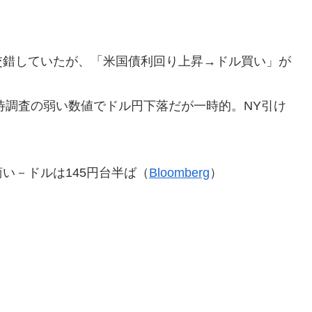
交錯していたが、「米国債利回り上昇→ドル買い」が
待調査の弱い数値でドル円下落だが一時的。NY引け
い－ドルは145円台半ば（
Bloomberg
）