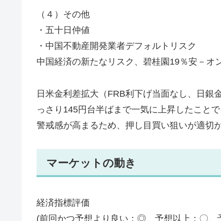
（４）その他
・五十日仲値
・中国不動産開発業者デフォルトリスク
中国経済の新たなリスク、碧桂園19％安－オ
日米金利差拡大（FRB利下げ当面なし、日銀
っさり145円台半ばまで一気に上昇したこと
警戒感が高まるため、押し目買い狙いが適切
マーケットの動き
経済指標評価
(前回かつ予想より良い：◎、予想以上：〇、