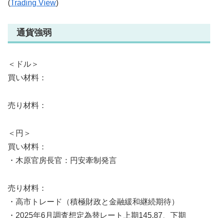
(
Trading View
)
通貨強弱
＜ドル＞
買い材料：
売り材料：
＜円＞
買い材料：
・木原官房長官：円安牽制発言
売り材料：
・高市トレード（積極財政と金融緩和継続期待）
・2025年6月調査想定為替レート上期145.87、下期