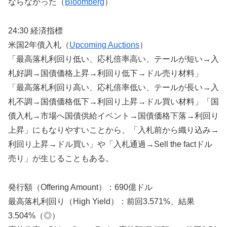
ならなかった（
Bloomberg
）
24:30 経済指標
米国2年債入札（
Upcoming Auctions
）
「最高落札利回り低い、応札倍率高い、テールが短い→入
札好調→国債価格上昇→利回り低下→ドル売り材料」
「最高落札利回り高い、応札倍率低い、テールが長い→入
札不調→国債価格低下→利回り上昇→ドル買い材料」「国
債入札→市場へ国債供給イベント→国債価格下落→利回り
上昇」にもなりやすいことから、「入札前から織り込み→
利回り上昇→ドル買い」や「入札通過→Sell the factドル
売り」が生じることもある。
発行額（Offering Amount）：690億ドル
最高落札利回り（High Yield）：前回3.571%、結果
3.504%（◎）