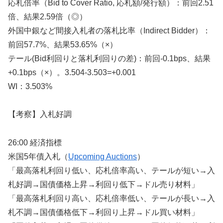
応札倍率（Bid to Cover Ratio, 応札額/発行額）：前回2.51
倍、結果2.59倍（◎）
外国中銀など間接入札者の落札比率（Indirect Bidder）：
前回57.7%、結果53.65%（×）
テール(Bid利回りと落札利回りの差)：前回-0.1bps、結果
+0.1bps（×）。3.504-3.503=+0.001
WI：3.503%
【考察】入札好調
26:00 経済指標
米国5年債入札（
Upcoming Auctions
）
「最高落札利回り低い、応札倍率高い、テールが短い→入
札好調→国債価格上昇→利回り低下→ドル売り材料」
「最高落札利回り高い、応札倍率低い、テールが長い→入
札不調→国債価格低下→利回り上昇→ドル買い材料」