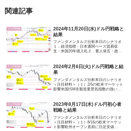
関連記事
2024年11月20日(水)ドル円戦略と
ドル円戦略
結果
ファンダメンタルズ分析本日のシナリオ
１．経済指標・日本通関ベース貿易収
支・米国20年債入札２．要人発言・政府
日銀円安牽制・FRB３．その他・五十日
仲値・米国企業決算（NVIDIA）・地政学
リスクオフ（中東、ウクライナ・ロシ
2024年2月6日(火)ドル円戦略と結
ドル円戦略
ア）・スワップ３倍...
果
ファンダメンタルズ分析本日のシナリオ
＜注目材料＞（１）2/5の欧米マーケット
影響米国ISM非製造業景気指数の強い数
値、米国グールズビー・シカゴ連銀総裁
のハト・タカ派発言交錯するもタカ派発
言で日足高値148.90へ到達。日足終値
2023年8月17日(木)ドル円初心者
ドル円戦略
148.70（...
戦略と結果
ファンダメンタルズ分析本日のシナリオ
＜注目材料＞（１）8/16の欧米マーケッ
ト影響欧州オープン直前に日足安値