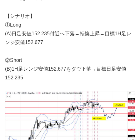
【シナリオ】
①Long
(A)日足安値152.235付近へ下落→転換上昇→目標1H足レ
ンジ安値152.677
②Short
(B)1H足レンジ安値152.677をダウ下落→目標日足安値
152.235