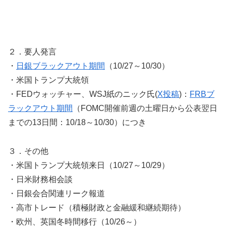
２．要人発言
・
日銀ブラックアウト期間
（10/27～10/30）
・米国トランプ大統領
・FEDウォッチャー、WSJ紙のニック氏(
X投稿
)：
FRBブ
ラックアウト期間
（FOMC開催前週の土曜日から公表翌日
までの13日間：10/18～10/30）につき
３．その他
・米国トランプ大統領来日（10/27～10/29）
・日米財務相会談
・日銀会合関連リーク報道
・高市トレード（積極財政と金融緩和継続期待）
・欧州、英国冬時間移行（10/26～）