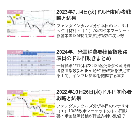
145.31を付けた後は上昇に転じ、米国住
宅着工件数、米国鉱工業生産指数・設備
稼働率の強い数値で145.94へ上昇。節目
2023年7月4日(火)ドル円初心者戦
ドル円戦略
146.00...
略と結果
ファンダメンタルズ分析本日のシナリオ
＜注目材料＞（１）7/3の欧米マーケット
影響米国ISM製造業景況指数の弱い数値
で一時143.99円まで急落したが、米国経
済は総じて堅調のなか単発の指標では見
方を変えられずドル売り限定的。一方、
2024年、米国消費者物価指数発
ドル円戦略
日銀金融政策...
表日のドル円動きまとめ
一覧詳細1/11(木)22:30 経済指標米国消費
者物価指数(CPI)FRBが金融政策を決定す
る上で、インフレ変動を把握する重要指
標。CPIは米国生産者物価指数(PPI)の川
下に相当する指標でPPIより注目度は高
い。基調的なインフレを見る上...
2022年10月26日(水)ドル円初心者
ドル円戦略
戦略と結果
ファンダメンタルズ分析本日のシナリオ
（１）10/25欧米マーケットのドル円影
響：米国経済指標が軒並み弱い数値でド
ル円下落。よってスタートはドル円軟調
推移と推測。（２）政府・日銀為替介入
懸念（③-3）：急激なドル円上昇までは
介入なしの見込み。...