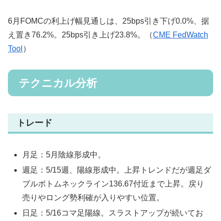
6月FOMCの利上げ幅見通しは、25bps引き下げ0.0%、据
え置き76.2%。25bps引き上げ23.8%。（
CME FedWatch
Tool
）
テクニカル分析
トレード
月足：5月陰線形成中。
週足：5/15週、陽線形成中。上昇トレンドだが週足ダ
ブルボトムネックライン136.67付近まで上昇。戻り
売りやロング勢利確が入りやすい位置。
日足：5/16コマ足陽線。スラストアップが続いてお