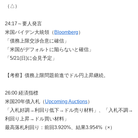
（△）
24:17～要人発言
米国バイデン大統領（
Bloomberg
）
「債務上限交渉合意に確信」
「米国がデフォルトに陥らないと確信」
「5/21(日)に会見予定」
【考察】債務上限問題前進でドル円上昇継続。
26:00 経済指標
米国20年債入札（
Upcoming Auctions
）
「入札好調→利回り低下→ドル売り材料」、「入札不調→
利回り上昇→ドル買い材料」
最高落札利回り：前回3.920%、結果3.954%（×）