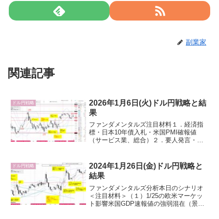
副業家
関連記事
2026年1月6日(火)ドル円戦略と結
ドル円戦略
果
ファンダメンタルズ注目材料１．経済指
標・日本10年債入札・米国PMI確報値
（サービス業、総合）２．要人発言・日
銀、政府円安牽制・米国トランプ大統
領・FRB３．その他・TOM効果：株式投
資の月末安・月初高アノマリー。期間は
2024年1月26日(金)ドル円戦略と
ドル円戦略
営業日ベースでの月末...
結果
ファンダメンタルズ分析本日のシナリオ
＜注目材料＞（１）1/25の欧米マーケッ
ト影響米国GDP速報値の強弱混在（景気
堅調でインフレ鈍化）でドル円上昇から