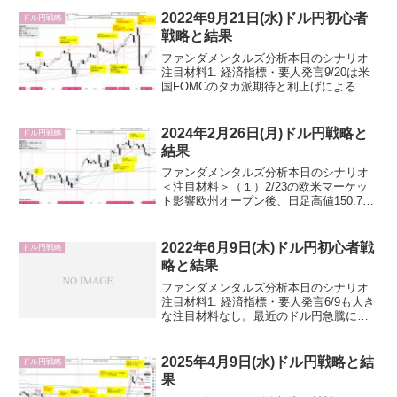
急落、米国新築住宅販売件数の強い数値
と原油先物価格急上昇でドル円急上昇
2022年9月21日(水)ドル円初心者
ドル円戦略
し、乱高下。（２）経...
戦略と結果
ファンダメンタルズ分析本日のシナリオ
注目材料1. 経済指標・要人発言9/20は米
国FOMCのタカ派期待と利上げによるリ
セッション懸念の為かレンジ推移。やは
りFOMCと日銀金融政策決定会合までは
ドル円の方向性出にくいかもしれませ
2024年2月26日(月)ドル円戦略と
ドル円戦略
ん。本日の注目...
結果
ファンダメンタルズ分析本日のシナリオ
＜注目材料＞（１）2/23の欧米マーケッ
ト影響欧州オープン後、日足高値150.77
まで伸びた後、151.00手前では政府日銀
為替介入警戒感からロング勢決済も入
り、加えて原油先物価格下落につれて日
2022年6月9日(木)ドル円初心者戦
ドル円戦略
足安値15...
略と結果
ファンダメンタルズ分析本日のシナリオ
注目材料1. 経済指標・要人発言6/9も大き
な注目材料なし。最近のドル円急騰に伴
い、日本要人から円安牽制発言が相次い
でいますが、ドル円への影響はほとんど
なし。仮に4/28の財務省幹部のような強
2025年4月9日(水)ドル円戦略と結
ドル円戦略
い円安牽制発...
果