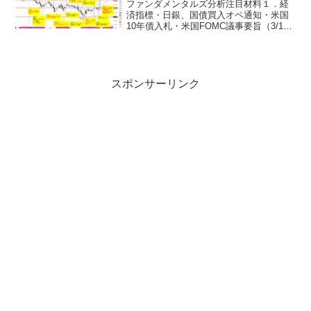
ファンダメンタルズ分析注目材料１．経
済指標・日銀、国債買入オペ通知・米国
10年債入札・米国FOMC議事要旨（3/18
～3/19開催分）２．要人発言・植田日銀
総裁（第100回信託大会）・米国トランプ
大統領・FRB３．その他・米国相互関税
の上乗...
スポンサーリンク