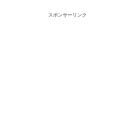
期間（9/16～9/19）・米国トランプ大統
領・FEDウォ...
スポンサーリンク