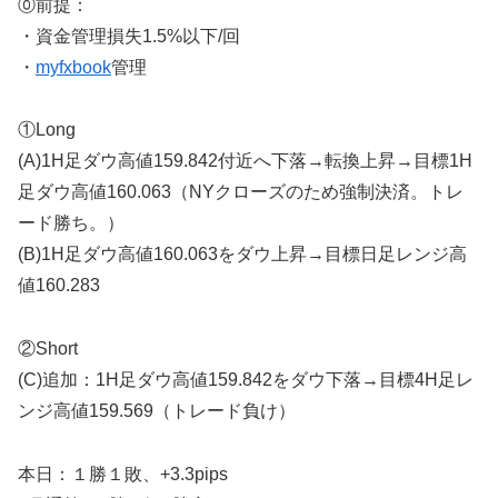
⓪前提：
・資金管理損失1.5%以下/回
・
myfxbook
管理
①Long
(A)1H足ダウ高値159.842付近へ下落→転換上昇→目標1H
足ダウ高値160.063（NYクローズのため強制決済。トレ
ード勝ち。）
(B)1H足ダウ高値160.063をダウ上昇→目標日足レンジ高
値160.283
②Short
(C)追加：1H足ダウ高値159.842をダウ下落→目標4H足レ
ンジ高値159.569（トレード負け）
本日：１勝１敗、+3.3pips