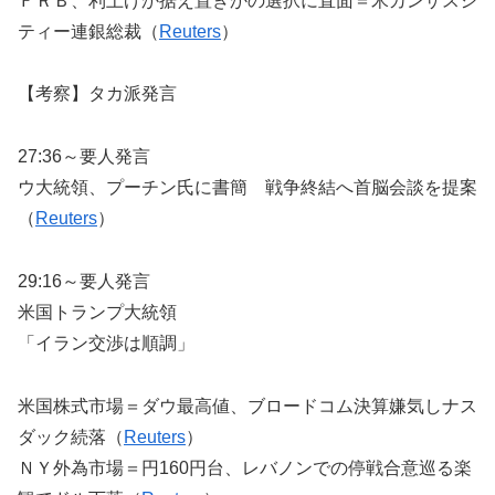
ＦＲＢ、利上げか据え置きかの選択に直面＝米カンザスシ
ティー連銀総裁（
Reuters
）
【考察】タカ派発言
27:36～要人発言
ウ大統領、プーチン氏に書簡 戦争終結へ首脳会談を提案
（
Reuters
）
29:16～要人発言
米国トランプ大統領
「イラン交渉は順調」
米国株式市場＝ダウ最高値、ブロードコム決算嫌気しナス
ダック続落（
Reuters
）
ＮＹ外為市場＝円160円台、レバノンでの停戦合意巡る楽