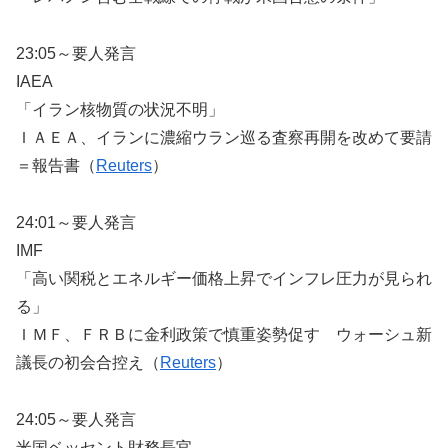
23:05～要人発言
IAEA
「イラン核物質の状況不明」
ＩＡＥＡ、イランに濃縮ウラン巡る査察再開を改めて要請
＝報告書（
Reuters
）
24:01～要人発言
IMF
「高い関税とエネルギー価格上昇でインフレ圧力が見られ
る」
ＩＭＦ、ＦＲＢに金利政策で慎重姿勢促す ウォ​ーシュ新
議長の初会合控え（
Reuters
）
24:05～要人発言
米国ベッセント財務長官