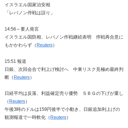
イスラエル国家治安相
「レバノン停戦は誤り」
14:56～要人発言
イスラエル国防相、レバノン作戦継続表明 停戦再合意に
もかかわらず（
Reuters
）
15:51 報道
日銀、次回会合で利上げ検討へ 中東リスク見極め最終判
断（
Reuters
）
日経平均は反落、利益確定売り優勢 ＳＢＧの下げが重し
（
Reuters
）
午後3時のドルは159円後半で小動き、日銀追加利上げの
観測報道で一時軟化（
Reuters
）