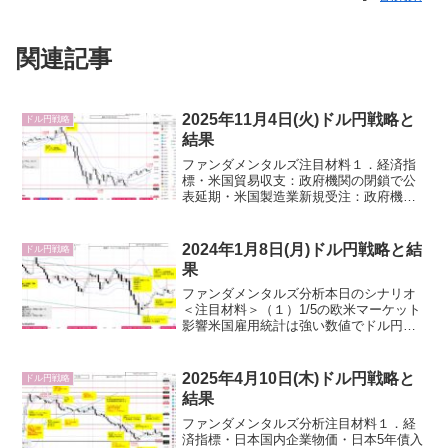
関連記事
2025年11月4日(火)ドル円戦略と
ドル円戦略
結果
ファンダメンタルズ注目材料１．経済指
標・米国貿易収支：政府機関の閉鎖で公
表延期・米国製造業新規受注：政府機関
の閉鎖で公表延期・米国JOLTS求人件
数：政府機関の閉鎖で公表延期２．要人
発言・日銀、政府円安牽制・米国トラン
2024年1月8日(月)ドル円戦略と結
ドル円戦略
プ大統領・FRB３．そ...
果
ファンダメンタルズ分析本日のシナリオ
＜注目材料＞（１）1/5の欧米マーケット
影響米国雇用統計は強い数値でドル円上
昇から146円台乗せ失敗するとロング勢利
確で全戻し。米国ISM非製造業景気指数
の弱い数値でドル円急落から約80％戻し
2025年4月10日(木)ドル円戦略と
ドル円戦略
上昇。原油先...
結果
ファンダメンタルズ分析注目材料１．経
済指標・日本国内企業物価・日本5年債入