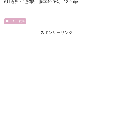
6月通算：2勝3敗、勝率40.0%、-13.9pips
ドル円戦略
スポンサーリンク