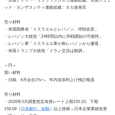
・米国デイリー・サンフランシスコ連銀総裁、米国シュミ
ッド・カンザスシティ連銀総裁：タカ派発言
売り材料
・米国国務省「イスラエルとレバノン、停戦合意」
・レバノン大統領「24時間以内に停戦開始の可能性」
・レバノン軍「イスラエル軍が南レバノンから撤退」
・米国トランプ大統領「イラン交渉は順調」
＜円＞
買い材料
・日銀、6月会合1%へ、年内追加利上げ検討報道
売り材料
・2026年3月調査想定為替レート上期150.10、下期
150.09（
日本銀行、短観
）以上推移→日本企業業績改善