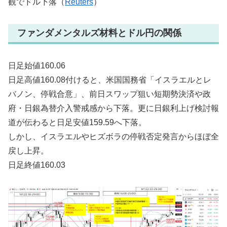
観でドル下落（
Reuters
）
ファンダメンタルズ材料とドル円の関係
日足始値160.06
日足高値160.08付けると、米国国務省「イスラエルとレ
バノン、停戦合意」、前日スワップ狙い短期勢決済や政
府・日銀為替介入警戒感から下落。更に日銀利上げ検討報
道が伝わると日足安値159.59へ下落。
しかし、イスラエルやヒズボラの停戦否定発言からほぼ全
戻し上昇。
日足終値160.03