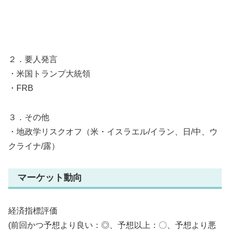
２．要人発言
・米国トランプ大統領
・FRB
３．その他
・地政学リスクオフ（米・イスラエル/イラン、日/中、ウ
クライナ/露）
マーケット動向
経済指標評価
(前回かつ予想より良い：◎、予想以上：〇、予想より悪