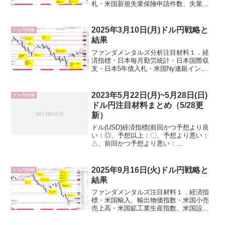
札・米国新規失業保険申請件数、失業保
険継続申請件数・米国消費者物価指数
(CPI)・米国30年債入札２．要人発言・政
府日銀円安牽制・米国トランプ大統領・
2025年3月10日(月)ドル円戦略と
ドル円戦略
FRB３．その他...
結果
ファンダメンタルズ分析注目材料１．経
済指標・日本毎月勤労統計・日本国際収
支・日本5年債入札・米国Ny連銀インフ
レ期待調査２．要人発言・政府日銀円安
牽制・米国トランプ大統領・FEDウォッ
チャー、WSJ紙のニック氏(X投稿)：FRB
2023年5月22日(月)~5月28日(日)
ドル円戦略
ブラックアウ...
ドル円注目材料まとめ（5/28更
新）
ドル(USD)経済指標(前回かつ予想より良
い：◎、予想以上：〇、予想より悪い：
△、前回かつ予想より悪い：
×)2023/5/22(月)20:07～要人発言米国カシ
ュカリ・ミネアポリス連銀総裁（2023年
FOMC投票権あり）（Bloomberg...
2025年9月16日(火)ドル円戦略と
ドル円戦略
結果
ファンダメンタルズ注目材料１．経済指
標・米国輸入、輸出物価指数・米国小売
売上高・米国鉱工業生産指数、米国設備
稼働率・米国20年債入札・加消費者物価
指数２．要人発言・日銀ブラックアウト