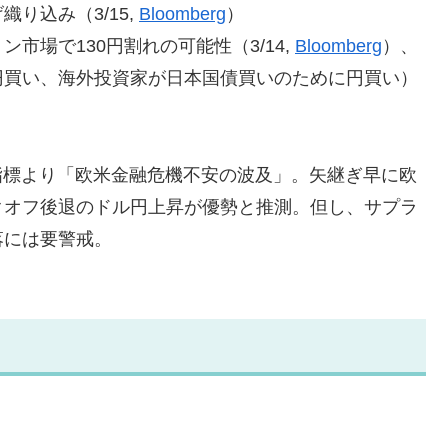
り込み（3/15,
Bloomberg
）
市場で130円割れの可能性（3/14,
Bloomberg
）、
円買い、海外投資家が日本国債買いのために円買い）
済指標より「欧米金融危機不安の波及」。矢継ぎ早に欧
クオフ後退のドル円上昇が優勢と推測。但し、サプラ
落には要警戒。