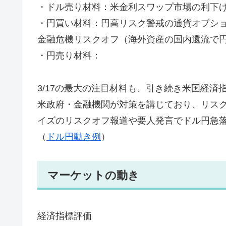
・ドル売り材料：米金利スワップ市場の利下げ織
・円買い材料：円高リスク警戒の通貨オプション
金融危機リスクオフ（海外資産の国内還流で
・円売り材料：
3/17の最大の注目材料も、引き続き米国経
米政府・金融機関が対策を講じており、リス
イズのリスクオフ報道や要人発言でドル円急
（
ドル円動き例
）
マーケットの動き
経済指標評価