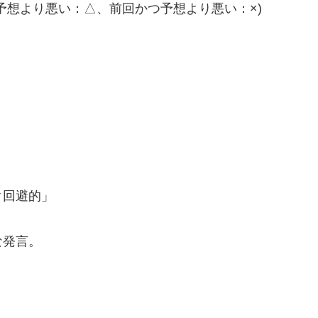
予想より悪い：△、前回かつ予想より悪い：×)
ク回避的」
な発言。