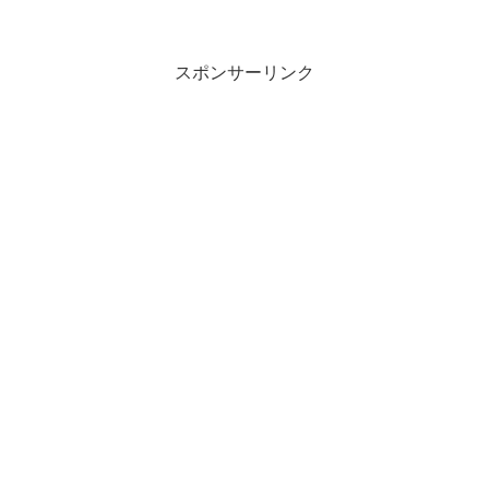
言・米国トランプ大統領・FRB３．その
他・地政学リスクオフ（イスラエル・イ
ラン、ウクライナ・ロシア）・スワップ
３倍デーマ...
スポンサーリンク