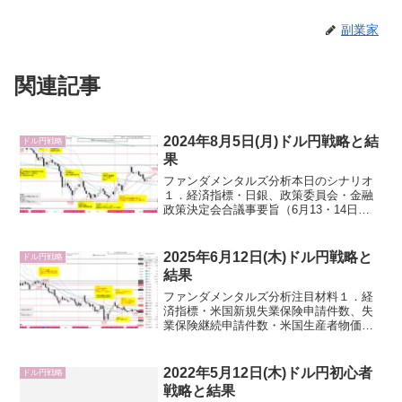
副業家
関連記事
2024年8月5日(月)ドル円戦略と結
ドル円戦略
果
ファンダメンタルズ分析本日のシナリオ
１．経済指標・日銀、政策委員会・金融
政策決定会合議事要旨（6月13・14日
分）・米国PMI確報値（サービス業、総
合）・米国ISM非製造業景気指数２．要
人発言・政府、日銀・FRB３．その他・
2025年6月12日(木)ドル円戦略と
ドル円戦略
TOM効果：株式...
結果
ファンダメンタルズ分析注目材料１．経
済指標・米国新規失業保険申請件数、失
業保険継続申請件数・米国生産者物価指
数（PPI）・米国30年債入札２．要人発
言・米国トランプ大統領・FEDウォッチ
ャー、WSJ紙のニック氏(X投稿)：FRBブ
2022年5月12日(木)ドル円初心者
ドル円戦略
ラックアウ...
戦略と結果