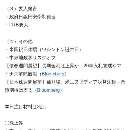
（３）要人発言
・政府日銀円安牽制発言
・FRB要人
（４）その他
・米国祝日休場（ワシントン誕生日）
・中東地政学リスクオフ
【債券週間展望】長期金利は上昇か、20年入札警戒やマ
イナス解除観測（
Bloomberg
）
【日本株週間展望】踊り場、米エヌビディア決算注視－業
績期待は支え（
Bloomberg
）
本日注目材料は3点。
①株上昇