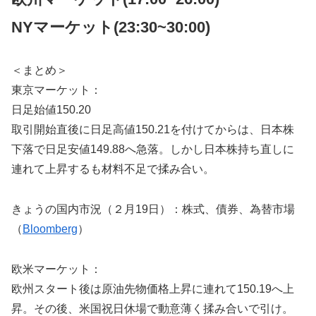
NYマーケット
(23:30~30:00)
＜まとめ＞
東京マーケット：
日足始値150.20
取引開始直後に日足高値150.21を付けてからは、日本株
下落で日足安値149.88へ急落。しかし日本株持ち直しに
連れて上昇するも材料不足で揉み合い。
きょうの国内市況（２月19日）：株式、債券、為替市場
（
Bloomberg
）
欧米マーケット：
欧州スタート後は原油先物価格上昇に連れて150.19へ上
昇。その後、米国祝日休場で動意薄く揉み合いで引け。