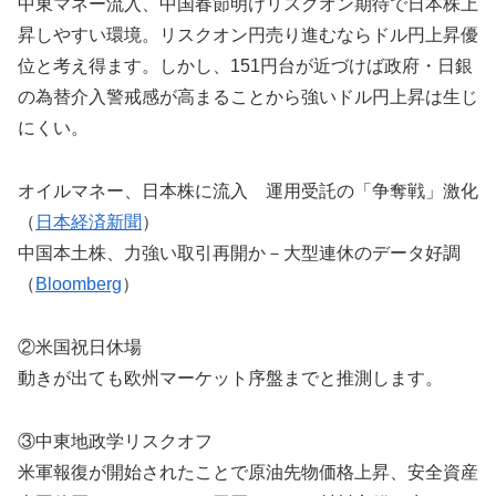
中東マネー流入、中国春節明けリスクオン期待で日本株上
昇しやすい環境。リスクオン円売り進むならドル円上昇優
位と考え得ます。しかし、151円台が近づけば政府・日銀
の為替介入警戒感が高まることから強いドル円上昇は生じ
にくい。
オイルマネー、日本株に流入 運用受託の「争奪戦」激化
（
日本経済新聞
）
中国本土株、力強い取引再開か－大型連休のデータ好調
（
Bloomberg
）
②米国祝日休場
動きが出ても欧州マーケット序盤までと推測します。
③中東地政学リスクオフ
米軍報復が開始されたことで原油先物価格上昇、安全資産