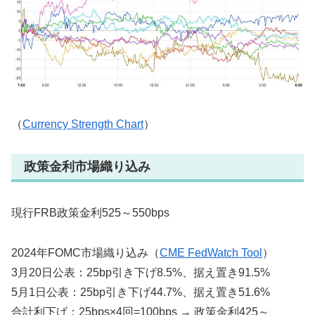
（
Currency Strength Chart
）
政策金利市場織り込み
現行FRB政策金利525～550bps
2024年FOMC市場織り込み（
CME FedWatch Tool
）
3月20日公表：25bp引き下げ8.5%、据え置き91.5%
5月1日公表：25bp引き下げ44.7%、据え置き51.6%
合計利下げ：25bps×4回=100bps → 政策金利425～