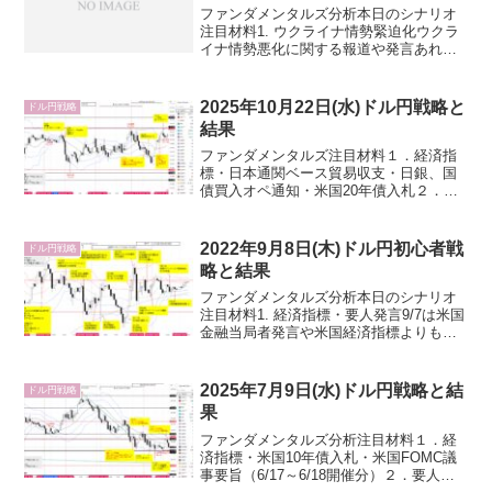
ファンダメンタルズ分析本日のシナリオ
注目材料1. ウクライナ情勢緊迫化ウクラ
イナ情勢悪化に関する報道や発言あれ
ば、ドル買い円買いが交錯してドル円が
不規則な動きになりやすいため警戒した
い。2. 経済指標・要人発言5/11も米国要
2025年10月22日(水)ドル円戦略と
ドル円戦略
人発言が予定さ...
結果
ファンダメンタルズ注目材料１．経済指
標・日本通関ベース貿易収支・日銀、国
債買入オペ通知・米国20年債入札２．要
人発言・高市内閣・米国トランプ大統
領・FEDウォッチャー、WSJ紙のニック
氏(X投稿)：FRBブラックアウト期間
2022年9月8日(木)ドル円初心者戦
ドル円戦略
（FOMC開催前週...
略と結果
ファンダメンタルズ分析本日のシナリオ
注目材料1. 経済指標・要人発言9/7は米国
金融当局者発言や米国経済指標よりも、
原油先物WTI由来でドル円が動いたよう
にも見えたことから本日もWTIに注目し
ます。また、本日の最大の注目材料は米
2025年7月9日(水)ドル円戦略と結
ドル円戦略
国パウエルF...
果
ファンダメンタルズ分析注目材料１．経
済指標・米国10年債入札・米国FOMC議
事要旨（6/17～6/18開催分）２．要人発