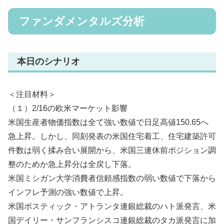
ファンダメンタルズ分析
本日のシナリオ
＜注目材料＞
（１）2/16の欧米マーケット影響
米国生産者物価指数は全て強い数値で日足高値150.65へ
急上昇。しかし、同刻発表の米国住宅着工、住宅建築許可
件数は弱く揉み合い展開から、米国三連休前ポジション調
整のためか急上昇分は全戻し下落。
米国ミシガン大学消費者信頼感指数の弱い数値で下落から
インフレ予測の強い数値で上昇。
米国ボスティック・アトランタ連銀総裁のハト派発言、米
国デイリー・サンフランシスコ連銀総裁のタカ派発言に加