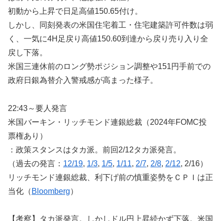
初動から上昇で日足高値150.65付け。
しかし、同刻発表の米国住宅着工・住宅建築許可件数は弱
く、一気に4H足戻り高値150.60到達から戻り売り入り全
戻し下落。
米国三連休前のロング勢ポジション調整や151円手前での
政府日銀為替介入警戒感が高まった様子。
22:43～要人発言
米国バーキン・リッチモンド連銀総裁（2024年FOMC投
票権あり）
：政策スタンスはタカ派。前回2/12タカ派発言。
（過去の発言：
12/19
,
1/3
,
1/5
,
1/11
,
2/7
,
2/8
,
2/12
, 2/16）
リッチモンド連銀総裁、利下げ前の慎重姿勢をＣＰＩは正
当化（
Bloomberg
）
【考察】タカ派発言。しかしドル円上昇続かず下落。米国