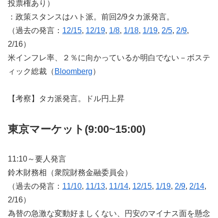
投票権あり）
：政策スタンスはハト派。前回2/9タカ派発言。
（過去の発言：
12/15
,
12/19
,
1/8
,
1/18
,
1/19
,
2/5
,
2/9
,
2/16）
米インフレ率、２％に向かっているか明白でない－ボステ
ィック総裁（
Bloomberg
）
【考察】タカ派発言。ドル円上昇
東京マーケット(9:00~15:00)
11:10～要人発言
鈴木財務相（衆院財務金融委員会）
（過去の発言：
11/10
,
11/13
,
11/14
,
12/15
,
1/19
,
2/9
,
2/14
,
2/16）
為替の急激な変動好ましくない、円安のマイナス面を懸念