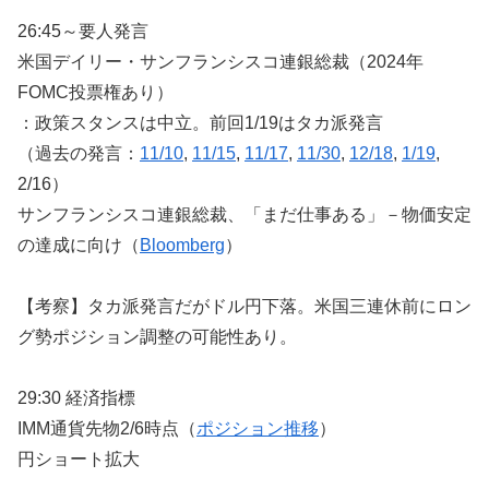
26:45～要人発言
米国デイリー・サンフランシスコ連銀総裁（2024年
FOMC投票権あり）
：政策スタンスは中立。前回1/19はタカ派発言
（過去の発言：
11/10
,
11/15
,
11/17
,
11/30
,
12/18
,
1/19
,
2/16）
サンフランシスコ連銀総裁、「まだ仕事ある」－物価安定
の達成に向け（
Bloomberg
）
【考察】タカ派発言だがドル円下落。米国三連休前にロン
グ勢ポジション調整の可能性あり。
29:30 経済指標
IMM通貨先物2/6時点（
ポジション推移
）
円ショート拡大