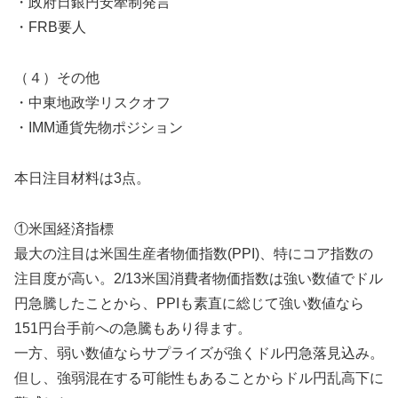
・政府日銀円安牽制発言
・FRB要人
（４）その他
・中東地政学リスクオフ
・IMM通貨先物ポジション
本日注目材料は3点。
①米国経済指標
最大の注目は米国生産者物価指数(PPI)、特にコア指数の
注目度が高い。2/13米国消費者物価指数は強い数値でドル
円急騰したことから、PPIも素直に総じて強い数値なら
151円台手前への急騰もあり得ます。
一方、弱い数値ならサプライズが強くドル円急落見込み。
但し、強弱混在する可能性もあることからドル円乱高下に