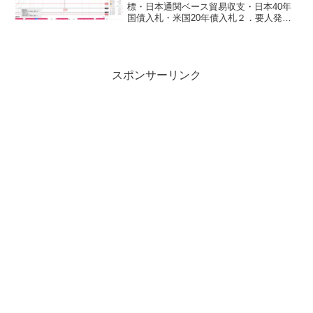
標・日本通関ベース貿易収支・日本40年
国債入札・米国20年債入札２．要人発
言・片山財務相・米国トランプ大統領・
FEDウォッチャー、WSJ紙のニック氏(X
投稿)：FRBブラックアウト期間（FOMC
開催前週の...
スポンサーリンク