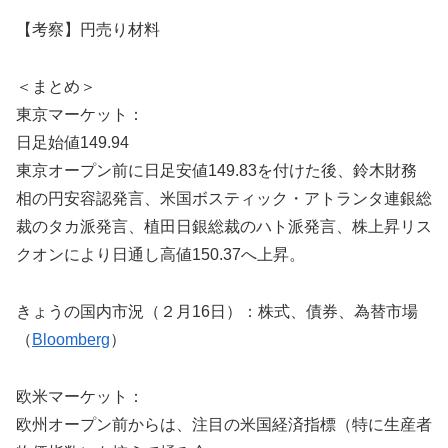
【考察】円売り材料
＜まとめ＞
東京マーケット：
日足始値149.94
東京オープン前に日足安値149.83を付けた後、鈴木財務
相の円安容認発言、米国ボスティック・アトランタ連銀総
裁のタカ派発言、植田日銀総裁のハト派発言、株上昇リス
クオンにより日通し高値150.37へ上昇。
きょうの国内市況（２月16日）：株式、債券、為替市場
（
Bloomberg
）
欧米マーケット：
欧州オープン前からは、注目の米国経済指標（特に生産者