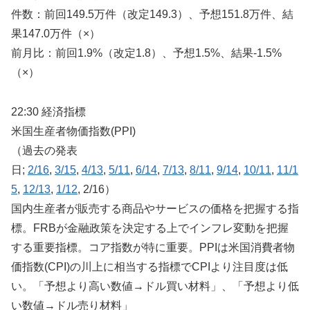
件数：前回149.5万件（改定149.3）、予想151.8万件、結
果147.0万件（×）
前月比：前回1.9%（改定1.8）、予想1.5%、結果-1.5%
（×）
22:30 経済指標
米国生産者物価指数(PPI)
（過去の発表
日;
2/16
,
3/15
,
4/13
,
5/11
,
6/14
,
7/13
,
8/11
,
9/14
,
10/11
,
11/1
5
,
12/13
,
1/12
, 2/16）
国内生産者が販売する商品やサービスの価格を把握する指
標。FRBが金融政策を決定する上でインフレ変動を把握
する重要指標。コア指数が特に重要。PPIは米国消費者物
価指数(CPI)の川上に相当する指標でCPIより注目度は低
い。「予想より高い数値→ドル買い材料」、「予想より低
い数値→ドル売り材料」