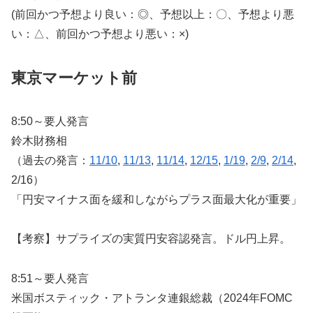
(前回かつ予想より良い：◎、予想以上：〇、予想より悪
い：△、前回かつ予想より悪い：×)
東京マーケット前
8:50～要人発言
鈴木財務相
（過去の発言：
11/10
,
11/13
,
11/14
,
12/15
,
1/19
,
2/9
,
2/14
,
2/16）
「円安マイナス面を緩和しながらプラス面最大化が重要」
【考察】サプライズの実質円安容認発言。ドル円上昇。
8:51～要人発言
米国ボスティック・アトランタ連銀総裁（2024年FOMC