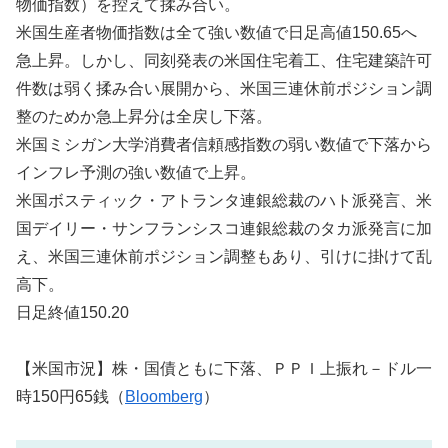
物価指数）を控えて揉み合い。
米国生産者物価指数は全て強い数値で日足高値150.65へ
急上昇。しかし、同刻発表の米国住宅着工、住宅建築許可
件数は弱く揉み合い展開から、米国三連休前ポジション調
整のためか急上昇分は全戻し下落。
米国ミシガン大学消費者信頼感指数の弱い数値で下落から
インフレ予測の強い数値で上昇。
米国ボスティック・アトランタ連銀総裁のハト派発言、米
国デイリー・サンフランシスコ連銀総裁のタカ派発言に加
え、米国三連休前ポジション調整もあり、引けに掛けて乱
高下。
日足終値150.20
【米国市況】株・国債ともに下落、ＰＰＩ上振れ－ドル一
時150円65銭（
Bloomberg
）