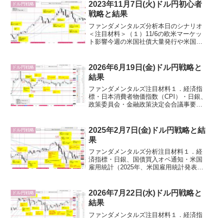
フ（中東、ウクライナ・ロシア）・スワ
2023年11月7日(火)ドル円初心者
ドル円戦略
ップ3倍デー４．参考情報...
戦略と結果
ファンダメンタルズ分析本日のシナリオ
＜注目材料＞（１）11/6の欧米マーケッ
ト影響今週の米国社債大量発行や米国債
入札を意識した織り込みが入った様で、
「米国債利回り再上昇→ドル買い」が強
くドル円急騰。日足高値150.08を付け
2026年6月19日(金)ドル円戦略と
ドル円戦略
た。11/3米国...
結果
ファンダメンタルズ注目材料１．経済指
標・日本消費者物価指数（CPI）・日銀、
政策委員会・金融政策決定会合議事要旨
（4月27・28日分）２．要人発言・氷見野
日銀副総裁・片山財務相・米国トランプ
大統領３．その他・実質五十日仲値・地
2025年2月7日(金)ドル円戦略と結
ドル円戦略
政学リスクオフ...
果
ファンダメンタルズ分析注目材料１．経
済指標・日銀、国債買入オペ通知・米国
雇用統計（2025年、米国雇用統計発表日
のドル円動きまとめ）米雇用者数、年次
改定で下方修正へ－想定ほどは落ち込ま
ない見通し（Bloomberg）・米国ミシガ
2026年7月22日(水)ドル円戦略と
ドル円戦略
ン大学消費者...
結果
ファンダメンタルズ注目材料１．経済指