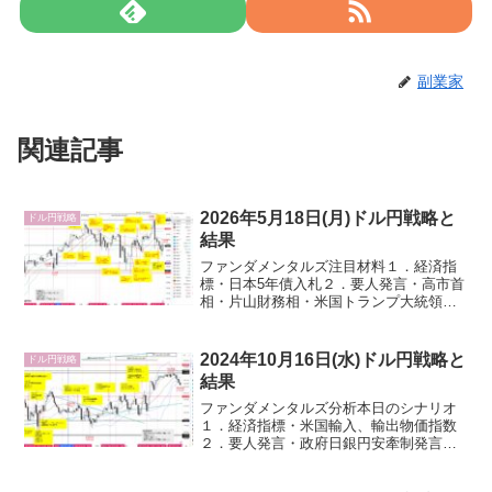
副業家
関連記事
2026年5月18日(月)ドル円戦略と
ドル円戦略
結果
ファンダメンタルズ注目材料１．経済指
標・日本5年債入札２．要人発言・高市首
相・片山財務相・米国トランプ大統領・
FRB３．その他・G7財務相、中央銀行総
裁会議（5/18-5/19）・地政学リスクオフ
（米・イスラエル/イラン、日/中、ウクラ
2024年10月16日(水)ドル円戦略と
ドル円戦略
イナ...
結果
ファンダメンタルズ分析本日のシナリオ
１．経済指標・米国輸入、輸出物価指数
２．要人発言・政府日銀円安牽制発言・
安達日銀審議委員発言・FRB３．その
他・米国主要企業決算・地政学リスクオ