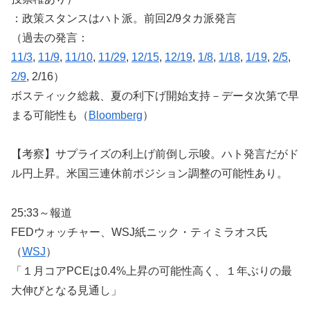
：政策スタンスはハト派。前回2/9タカ派発言
（過去の発言：
11/3
,
11/9
,
11/10
,
11/29
,
12/15
,
12/19
,
1/8
,
1/18
,
1/19
,
2/5
,
2/9
, 2/16）
ボスティック総裁、夏の利下げ開始支持－データ次第で早
まる可能性も（
Bloomberg
）
【考察】サプライズの利上げ前倒し示唆。ハト発言だがド
ル円上昇。米国三連休前ポジション調整の可能性あり。
25:33～報道
FEDウォッチャー、WSJ紙ニック・ティミラオス氏
（
WSJ
）
「１月コアPCEは0.4%上昇の可能性高く、１年ぶりの最
大伸びとなる見通し」