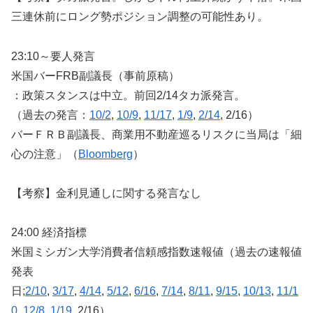
三連休前にロング勢ポジション調整の可能性あり。
23:10～要人発言
米国バーFRB副議長（事前原稿）
：政策スタンスは中立。前回2/14タカ派発言。
（過去の発言：
10/2
,
10/9
,
11/17
,
1/9
,
2/14
, 2/16）
バーＦＲＢ副議長、商業用不動産巡るリスクに当局は「細
心の注意」（
Bloomberg
）
【考察】金利見通しに関する発言なし
24:00 経済指標
米国ミシガン大学消費者信頼感指数速報値（過去の速報値
発表
日;
2/10
,
3/17
,
4/14
,
5/12
,
6/16
,
7/14
,
8/11
,
9/15
,
10/13
,
11/1
0
,
12/8
,
1/19
, 2/16）