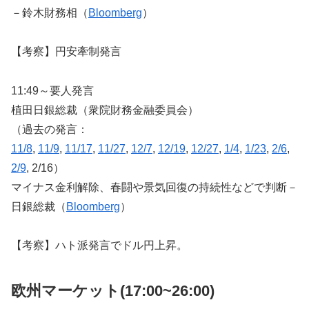
－鈴木財務相（
Bloomberg
）
【考察】円安牽制発言
11:49～要人発言
植田日銀総裁（衆院財務金融委員会）
（過去の発言：
11/8
,
11/9
,
11/17
,
11/27
,
12/7
,
12/19
,
12/27
,
1/4
,
1/23
,
2/6
,
2/9
, 2/16）
マイナス金利解除、春闘や景気回復の持続性などで判断－
日銀総裁（
Bloomberg
）
【考察】ハト派発言でドル円上昇。
欧州マーケット(17:00~26:00)