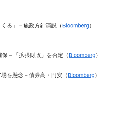
まくる」－施政方針演説（
Bloomberg
）
確保－「拡張財政」を否定（
Bloomberg
）
市場を懸念－債券高・円安（
Bloomberg
）