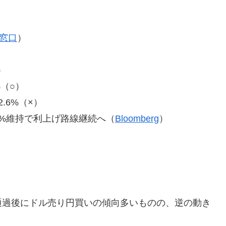
窓口
）
）
%（○）
.6%（×）
%維持で利上げ路線継続へ（
Bloomberg
）
通過後にドル売り円買いの傾向多いものの、逆の動き