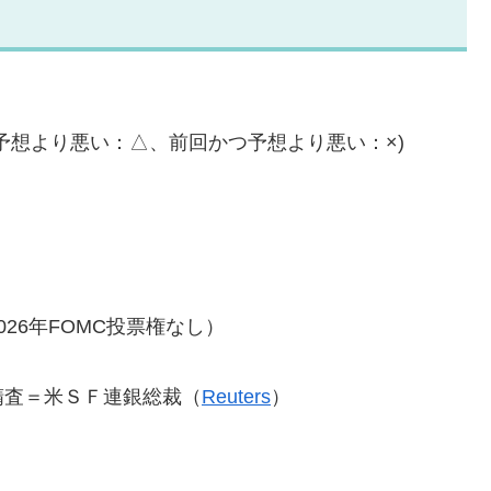
予想より悪い：△、前回かつ予想より悪い：×)
26年FOMC投票権なし）
精査＝米ＳＦ連銀総裁（
Reuters
）