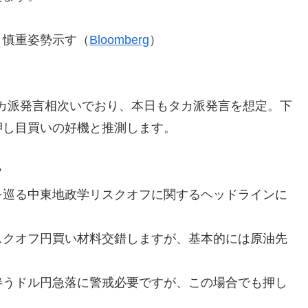
－慎重姿勢示す（
Bloomberg
）
タカ派発言相次いでおり、本日もタカ派発言を想定。下
押し目買いの好機と推測します。
フ
を巡る中東地政学リスクオフに関するヘッドラインに
スクオフ円買い材料交錯しますが、基本的には原油先
伴うドル円急落に警戒必要ですが、この場合でも押し