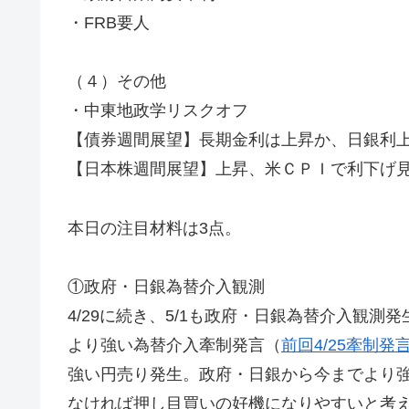
・FRB要人
（４）その他
・中東地政学リスクオフ
【債券週間展望】長期金利は上昇か、日銀利
【日本株週間展望】上昇、米ＣＰＩで利下げ
本日の注目材料は3点。
①政府・日銀為替介入観測
4/29に続き、5/1も政府・日銀為替介入観測
より強い為替介入牽制発言（
前回4/25牽制発
強い円売り発生。政府・日銀から今までより
なければ押し目買いの好機になりやすいと考