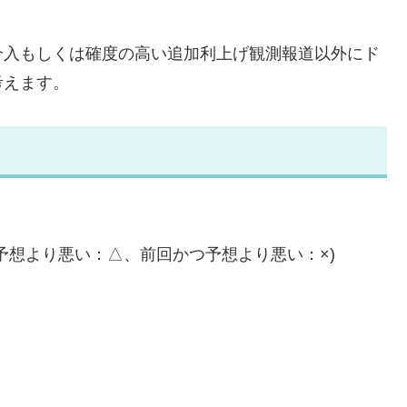
介入もしくは確度の高い追加利上げ観測報道以外にド
考えます。
予想より悪い：△、前回かつ予想より悪い：×)