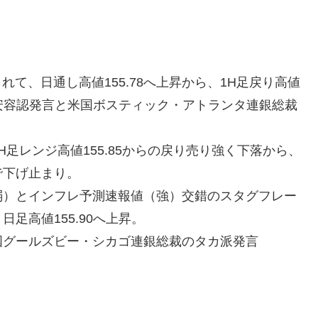
えられて、日通し高値155.78へ上昇から、1H足戻り高値
円安容認発言と米国ボスティック・アトランタ連銀総裁
H足レンジ高値155.85からの戻り売り強く下落から、
で下げ止まり。
弱）とインフレ予測速報値（強）交錯のスタグフレー
足高値155.90へ上昇。
国グールズビー・シカゴ連銀総裁のタカ派発言