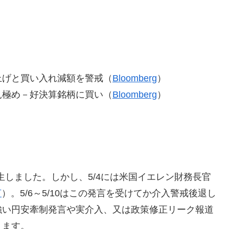
上げと買い入れ減額を警戒（
Bloomberg
）
見極め－好決算銘柄に買い（
Bloomberg
）
発生しました。しかし、5/4には米国イエレン財務長官
言
）。5/6～5/10はこの発言を受けてか介入警戒後退し
強い円安牽制発言や実介入、又は政策修正リーク報道
えます。