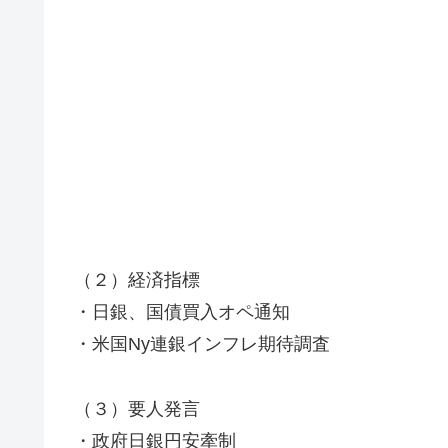
（２）経済指標
・日銀、国債買入オペ通知
・米国Ny連銀インフレ期待調査
（３）要人発言
・政府日銀円安牽制