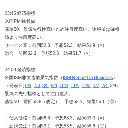
23:45 経済指標
米国PMI確報値
基準50。景気先行性高いため注目度高い。速報値は確報
値より注目度高い。
サービス業：前回52.3、予想52.3、結果51.9（×）
総合：前回52.3、予想52.3、結果51.7（×）
24:00 経済指標
米国ISM非製造業景気指数（
ISM Report On Business
）
（発表日;
6/4
,
7/3
,
8/5
,
9/4
,
10/3
,
11/5
,
12/3
,
1/7
,
2/4
, 3/4)
景気の先行指標として注目度大。
基準50、前回53.8（改定）、予想53.5、結果56.1（◎）
・仕入価格：前回66.6、予想68.3、結果63.0（×）
・新規受注：前回53.1、予想53.5、結果58.6（◎）