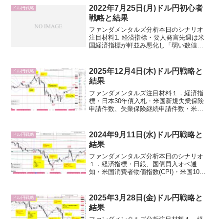
えていた中での強い数値だったことも反
2022年7月25日(月)ドル円初心者
ドル円戦略
動となって、「米国...
戦略と結果
ファンダメンタルズ分析本日のシナリオ
注目材料1. 経済指標・要人発言先週は米
国経済指標が軒並み悪化し「弱い数値→
米国債利回り低下→ドル売り」かつ「リ
セッション懸念→株先物・株価指数下落
→リスクオフ円買い」で強いドル円下落
2025年12月4日(木)ドル円戦略と
ドル円戦略
が生じました。本日の...
結果
ファンダメンタルズ注目材料１．経済指
標・日本30年債入札・米国新規失業保険
申請件数、失業保険継続申請件数・米国
製造業新規受注２．要人発言・日銀、政
府円安牽制・米国トランプ大統領・FED
ウォッチャー、WSJ紙のニック氏(X投
2024年9月11日(水)ドル円戦略と
ドル円戦略
稿)：FRBブラッ...
結果
ファンダメンタルズ分析本日のシナリオ
１．経済指標・日銀、国債買入オペ通
知・米国消費者物価指数(CPI)・米国10年
債入札２．要人発言・米国大統領選挙候
補者討論会2024年6月28日(金)米国大統領
選候補者第１回テレビ討論会ハリス氏と
2025年3月28日(金)ドル円戦略と
ドル円戦略
トランプ...
結果