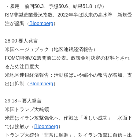
・雇用：前回50.3、予想50.6、結果51.8（◎）
ISM非製造業景況指数、2022年半ば以来の高水準－新規受
注が堅調（
Bloomberg
）
28:00 要人発言
米国ベージュブック（地区連銀経済報告）
FOMC開催の2週間前に公表。政策金利決定の材料とされ
るため注目度大
米地区連銀経済報告：活動横ばいや縮小の報告が増加、支
出は抑制（
Bloomberg
）
29:18～要人発言
米国トランプ大統領
米国はイラン攻撃強化へ、作戦は「著しい成功」－水面下
では接触か（
Bloomberg
）
トランプ大統領「非常に順調」、対イラン攻撃に自信－出