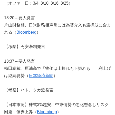
（オファー日：3/4, 3/10, 3/16, 3/25）
13:20～要人発言
片山財務相、日米財務相声明には為替介入も選択肢に含ま
れる（
Bloomberg
）
【考察】円安牽制発言
13:37～要人発言
植田総裁、原油高で「物価は上振れも下振れも」 利上げ
は継続姿勢（
日本経済新聞
）
【考察】ハト、タカ派発言
【日本市況】株式3%超安、中東情勢の悪化懸念しリスク
回避－債券上昇（
Bloomberg
）