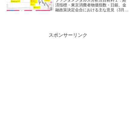
ファンダメンタルズ分析注目材料１．経
済指標・東京消費者物価指数・日銀、金
融政策決定会合における主な意見（3月
18・19日分）・日銀、国債買入オペ通
知・米国PCE、PCEデフレータ（2025
年、米国PCEデフレータ発表日のドル円
動きまとめ）・...
スポンサーリンク