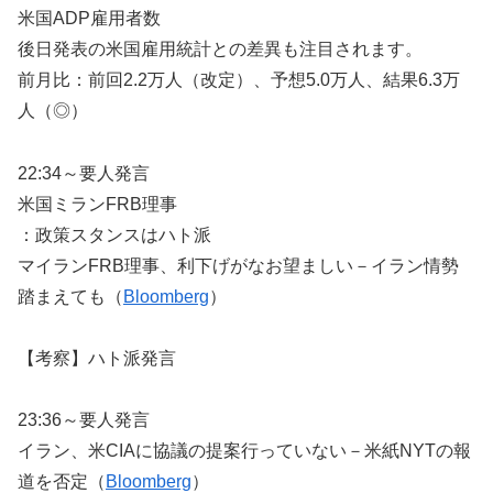
米国ADP雇用者数
後日発表の米国雇用統計との差異も注目されます。
前月比：前回2.2万人（改定）、予想5.0万人、結果6.3万
人（◎）
22:34～要人発言
米国ミランFRB理事
：政策スタンスはハト派
マイランFRB理事、利下げがなお望ましい－イラン情勢
踏まえても（
Bloomberg
）
【考察】ハト派発言
23:36～要人発言
イラン、米CIAに協議の提案行っていない－米紙NYTの報
道を否定（
Bloomberg
）