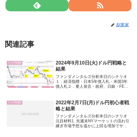
副業家
関連記事
2024年9月10日(火)ドル円戦略と
ドル円戦略
結果
ファンダメンタルズ分析本日のシナリオ
１．経済指標・日本5年債入札・米国3年
債入札２．要人発言・政府、日銀・FED
ウォッチャー、WSJ紙のニック氏
(Twitter)：FRBブラックアウト期間
（FOMC開催前週の土曜日から公表翌日
2022年2月7日(月)ドル円初心者戦
ドル円戦略
までの13日間...
略と結果
ファンダメンタルズ分析本日のシナリオ
注目材料1. 先週末NYマーケットの流れ引
継ぎ市場予想を遥かに上回る増加でサプ
ライズ。事前に金融当局者からのネガテ
ィブ発言が相次いで多くの投資家が身構