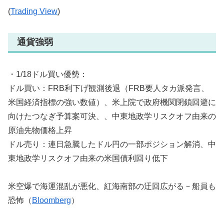
(
Trading View
)
通貨強弱
・1/18ドル買い優勢：
ドル買い：FRB利下げ観測後退（FRB要人タカ派発言、
米国経済指標の強い数値）、米上院で政府機関閉鎖回避に
向けたつなぎ予算案可決、、中東地政学リスクオフ由来の
原油先物価格上昇
ドル売り：連日急騰したドル円の一部ポジション解消、中
東地政学リスクオフ由来の米国債利回り低下
米空爆で海運混乱が悪化、紅海南部の迂回広がる－船員も
恐怖（
Bloomberg
）