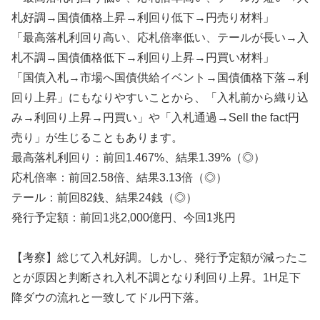
札好調→国債価格上昇→利回り低下→円売り材料」
「最高落札利回り高い、応札倍率低い、テールが長い→入
札不調→国債価格低下→利回り上昇→円買い材料」
「国債入札→市場へ国債供給イベント→国債価格下落→利
回り上昇」にもなりやすいことから、「入札前から織り込
み→利回り上昇→円買い」や「入札通過→Sell the fact円
売り」が生じることもあります。
最高落札利回り：前回1.467%、結果1.39%（◎）
応札倍率：前回2.58倍、結果3.13倍（◎）
テール：前回82銭、結果24銭（◎）
発行予定額：前回1兆2,000億円、今回1兆円
【考察】総じて入札好調。しかし、発行予定額が減ったこ
とが原因と判断され入札不調となり利回り上昇。1H足下
降ダウの流れと一致してドル円下落。