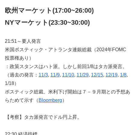
欧州マーケット(17:00~26:00)
NYマーケット
(23:30~30:00)
21:51～要人発言
米国ボスティック・アトランタ連銀総裁（2024年FOMC
投票権あり）
：政策スタンスはハト派。しかし前回1/8はタカ派発言。
（過去の発言：
11/3
,
11/9
,
11/10
,
11/29
,
12/15
,
12/19
,
1/8
,
1/18）
ボスティック総裁、米利下げ開始は７－９月期との予想あ
らためて示す（
Bloomberg
）
【考察】タカ派発言でドル円上昇。
22:30 経済指標