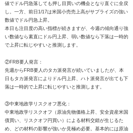
値でドル円急落しても押し目買いの機会となり直ぐに全戻
し。一方、前日1/17は米国小売売上高がサプライズの強い
数値でドル円急上昇。
本日も注目度の高い指標が続きますが、今週の傾向通り強
い数値なら素直にドル円上昇、弱い数値なら下落は一時的
で上昇に転じやすいと推測します。
②FRB要人発言：
先週からFRB要人のタカ派発言が続いていましたが、本
日もタカ派発言によりドル円上昇、ハト派発言が出ても下
落は一時的で上昇に転じやすいと推測します。
③中東地政学リスクオフ悪化：
中東地政学リスクオフ（原油先物価格上昇、安全資産米国
債買い、リスクオフ円買い）による材料交錯が生じるた
め、どの材料の影響が強いか見極め必要。基本的には原油