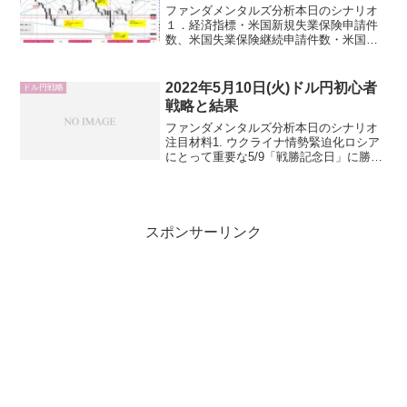
ファンダメンタルズ分析本日のシナリオ
１．経済指標・米国新規失業保険申請件
数、米国失業保険継続申請件数・米国生
産者物価指数(PPI)・米国30年債入札・
ECB理事会２．要人発言・政府日銀円安
牽制・米国トランプ次期大統領・FEDウ
2022年5月10日(火)ドル円初心者
ドル円戦略
ォッチャー、W...
戦略と結果
ファンダメンタルズ分析本日のシナリオ
注目材料1. ウクライナ情勢緊迫化ロシア
にとって重要な5/9「戦勝記念日」に勝利
宣言する可能性が浮上していましたが、
プーチン露大統領の演説で「勝利宣言」
や「戦争宣言」がなかったことで地政学
リスクオフ後退。...
スポンサーリンク