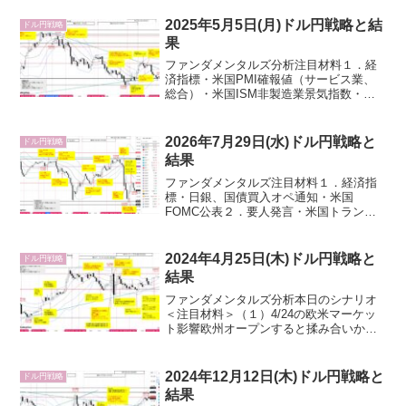
札２．要人発言・米国トランプ大統領・
FRB３．その他・地政学リスクオフ（ウ
2025年5月5日(月)ドル円戦略と結
ドル円戦略
クライナ・ロシア）・ス...
果
ファンダメンタルズ分析注目材料１．経
済指標・米国PMI確報値（サービス業、
総合）・米国ISM非製造業景気指数・米
国3年債入札２．要人発言・FEDウォッチ
ャー、WSJ紙のニック氏(X投稿)：FRBブ
ラックアウト期間（FOMC開催前週の土
2026年7月29日(水)ドル円戦略と
ドル円戦略
曜日か...
結果
ファンダメンタルズ注目材料１．経済指
標・日銀、国債買入オペ通知・米国
FOMC公表２．要人発言・米国トランプ
大統領・米国ウォーシュFRB議長・FED
ウォッチャー、WSJ紙のニック氏(X投
稿)：FRBブラックアウト期間（FOMC開
2024年4月25日(木)ドル円戦略と
ドル円戦略
催前週の土曜日...
結果
ファンダメンタルズ分析本日のシナリオ
＜注目材料＞（１）4/24の欧米マーケッ
ト影響欧州オープンすると揉み合いから
一気に日通し高値155.17へ上昇。1990年6
月以来、約34年ぶり155円台乗せ。しか
し、直後にイスラエルのヒズボラ拠点空
2024年12月12日(木)ドル円戦略と
ドル円戦略
爆報...
結果