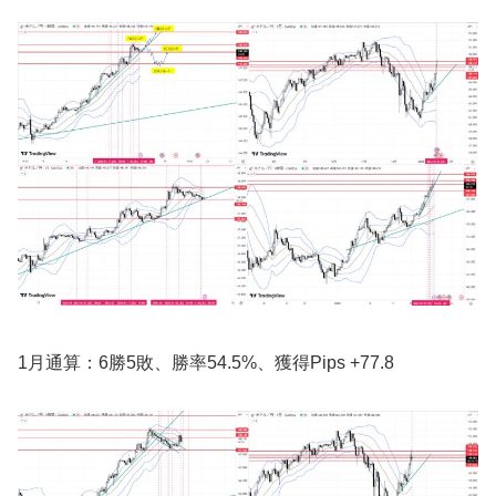
1月通算：6勝5敗、勝率54.5%、獲得Pips +77.8