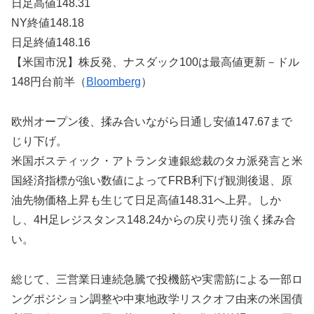
日足高値148.31
NY終値148.18
日足終値148.16
【米国市況】株反発、ナスダック100は最高値更新－ドル
148円台前半（
Bloomberg
）
欧州オープン後、揉み合いながら日通し安値147.67まで
じり下げ。
米国ボスティック・アトランタ連銀総裁のタカ派発言と米
国経済指標が強い数値によってFRB利下げ観測後退、原
油先物価格上昇も生じて日足高値148.31へ上昇。しか
し、4H足レジスタンス148.24からの戻り売り強く揉み合
い。
総じて、三営業日連続急騰で投機筋や実需筋による一部ロ
ングポジション調整や中東地政学リスクオフ由来の米国債