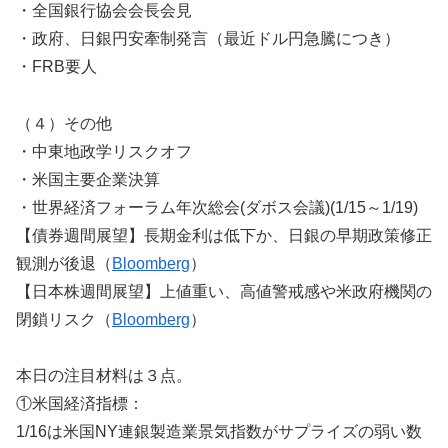
・全国銀行協会会長会見
・政府、日銀円安牽制発言（最近ドル円急騰につき）
・FRB要人
（４）その他
・中東地政学リスクオフ
・米国主要企業決算
・世界経済フォーラム年次総会(ダボス会議)(1/15～1/19)
【債券週間展望】長期金利は低下か、日銀の早期政策修正
観測が後退（
Bloomberg
）
【日本株週間展望】上値重い、高値警戒感や米政府機関の
閉鎖リスク（
Bloomberg
）
本日の注目材料は３点。
①米国経済指標：
1/16は米国NY連銀製造業景気指数がサプライズの弱い数