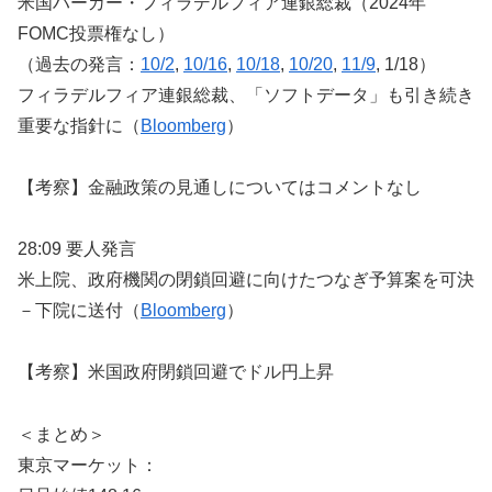
米国ハーカー・フィラデルフィア連銀総裁（2024年
FOMC投票権なし）
（過去の発言：
10/2
,
10/16
,
10/18
,
10/20
,
11/9
, 1/18）
フィラデルフィア連銀総裁、「ソフトデータ」も引き続き
重要な指針に（
Bloomberg
）
【考察】金融政策の見通しについてはコメントなし
28:09 要人発言
米上院、政府機関の閉鎖回避に向けたつなぎ予算案を可決
－下院に送付（
Bloomberg
）
【考察】米国政府閉鎖回避でドル円上昇
＜まとめ＞
東京マーケット：