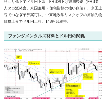
利回り低下でドル円下落、FRB利下げ観測後退（FRB要
人タカ派発言、米国雇用・住宅指標の強い数値）、米国上
院でつなぎ予算案可決、中東地政学リスクオフの原油先物
価格上昇でドル円上昇。148円台維持。
ファンダメンタルズ材料とドル円の関係