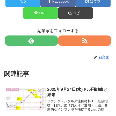
X
Facebook
はてブ
LINE
コピー
副業家をフォローする
副業家
関連記事
2025年9月24日(水)ドル円戦略と
ドル円戦略
結果
ファンダメンタルズ注目材料１．経済指
標・日銀、国債買入オペ通知・日銀、基
調的なインフレ率を捕捉するための指
標・米国新築住宅販売件数・米国5年債入