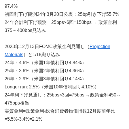
97.4%
初回利下げ観測24年3月20日公表：25bp引き下げ55.7%
24年合計利下げ観測：25bps×6回=150bps → 政策金利
375～400bps見込み
2023年12月13日FOMC政策金利見通し（
Projection
Materials
）と1/18織り込み
24年：4.6%（米国1年債利回り4.84%）
25年：3.6%（米国2年債利回り4.36%）
26年：2.9%（米国3年債利回り4.14%）
Longer run: 2.5%（米国10年債利回り4.10%）
24年利下げ見通し：25bps×3回=75bps →政策金利450～
475bps相当
実質金利=政策金利-総合消費者物価指数12月度前年比
=5.5%-3.4%=2.1%