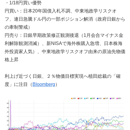
・1/18円買い優勢
円買い：日本20年国債入札不調、中東地政学リスクオ
フ、連日急騰ドル円の一部ポジション解消（政府日銀から
の牽制警戒）
円売り：日銀早期政策修正観測後退（1月会合マイナス金
利解除観測消滅）、新NISAで海外株購入急増、日本株海
外投資家人気）、中東地政学リスクオフ由来の原油先物価
格上昇
利上げ近づく日銀、２％物価目標実現へ植田総裁の「確
度」に注目（
Bloomberg
）