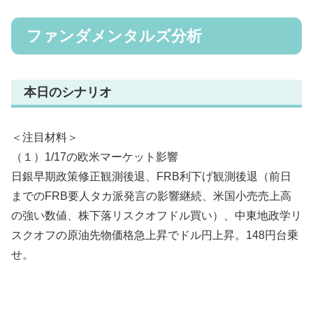
ファンダメンタルズ分析
本日のシナリオ
＜注目材料＞
（１）1/17の欧米マーケット影響
日銀早期政策修正観測後退、FRB利下げ観測後退（前日
までのFRB要人タカ派発言の影響継続、米国小売売上高
の強い数値、株下落リスクオフドル買い）、中東地政学リ
スクオフの原油先物価格急上昇でドル円上昇。148円台乗
せ。