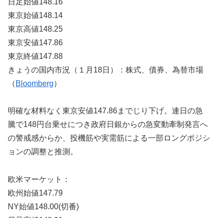
日足始値148.16
東京始値148.14
東京高値148.25
東京安値147.86
東京終値147.88
きょうの国内市況（１月18日）：株式、債券、為替市場
（
Bloomberg
）
明確な材料なく東京安値147.86までじり下げ。連日の急
騰で148円台乗せにつき政府日銀からの急変動牽制発言へ
の警戒感からか、投機筋や実需筋による一部ロングポジシ
ョンの調整と推測。
欧米マーケット：
欧州始値147.79
NY始値148.00(切番)