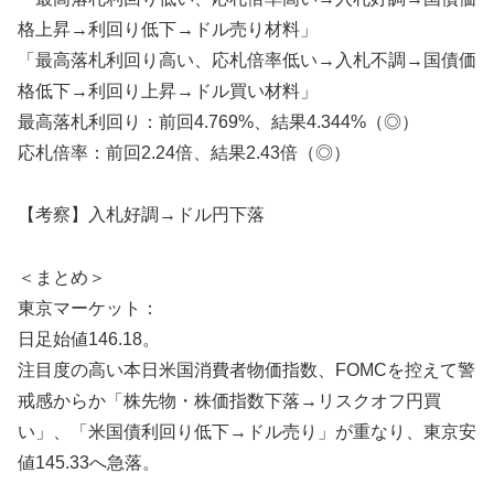
格上昇→利回り低下→ドル売り材料」
「最高落札利回り高い、応札倍率低い→入札不調→国債価
格低下→利回り上昇→ドル買い材料」
最高落札利回り：前回4.769%、結果4.344%（◎）
応札倍率：前回2.24倍、結果2.43倍（◎）
【考察】入札好調→ドル円下落
＜まとめ＞
東京マーケット：
日足始値146.18。
注目度の高い本日米国消費者物価指数、FOMCを控えて警
戒感からか「株先物・株価指数下落→リスクオフ円買
い」、「米国債利回り低下→ドル売り」が重なり、東京安
値145.33へ急落。