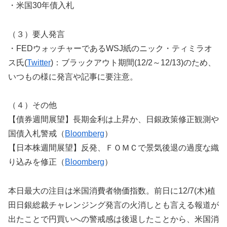
・米国30年債入札
（３）要人発言
・FEDウォッチャーであるWSJ紙のニック・ティミラオ
ス氏(
Twitter
)：ブラックアウト期間(12/2～12/13)のため、
いつもの様に発言や記事に要注意。
（４）その他
【債券週間展望】長期金利は上昇か、日銀政策修正観測や
国債入札警戒（
Bloomberg
）
【日本株週間展望】反発、ＦＯＭＣで景気後退の過度な織
り込みを修正（
Bloomberg
）
本日最大の注目は米国消費者物価指数。前日に12/7(木)植
田日銀総裁チャレンジング発言の火消しとも言える報道が
出たことで円買いへの警戒感は後退したことから、米国消