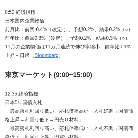
8:50 経済指標
日本国内企業物価
前月比：前回-0.4%（改定-）、予想0.2%、結果0.2%（○）
前年比：前回0.8%（改定）、予想0.2%、結果0.3%（○）
11月の企業物価は11カ月連続で伸び率縮小、前年比0.3％
上昇－日銀（
Bloomberg
）
東京マーケット(9:00~15:00)
12:35 経済指標
日本5年国債入札
「最高落札利回り低い、応札倍率高い→入札好調→国債価
格上昇→利回り低下→円売り材料」
「最高落札利回り高い、応札倍率低い→入札不調→国債価
格低下→利回り上昇→円買い材料」