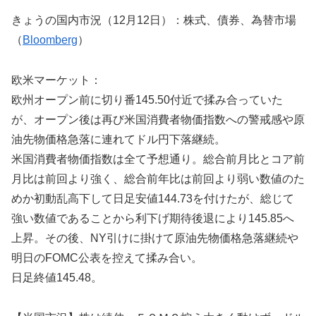
きょうの国内市況（12月12日）：株式、債券、為替市場
（
Bloomberg
）
欧米マーケット：
欧州オープン前に切り番145.50付近で揉み合っていた
が、オープン後は再び米国消費者物価指数への警戒感や原
油先物価格急落に連れてドル円下落継続。
米国消費者物価指数は全て予想通り。総合前月比とコア前
月比は前回より強く、総合前年比は前回より弱い数値のた
めか初動乱高下して日足安値144.73を付けたが、総じて
強い数値であることから利下げ期待後退により145.85へ
上昇。その後、NY引けに掛けて原油先物価格急落継続や
明日のFOMC公表を控えて揉み合い。
日足終値145.48。