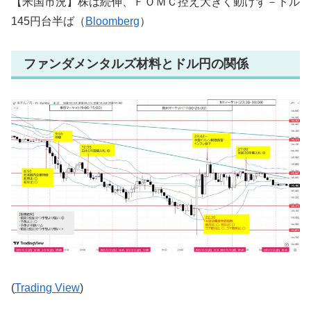
【米国市況】株は続伸、ＦＯＭＣ控え大きく動けず－ドル
145円台半ば（
Bloomberg
）
ファンダメンタルズ材料とドル円の関係
(
Trading View
)