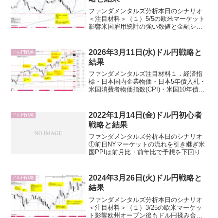
ファンダメンタルズ分析本日のシナリオ
＜注目材料＞（１）5/5の欧米マーケット
影響米国雇用統計の強い数値と金融シス
テム不安後退のリスクオンでドル円上
昇。（２）経済指標・米国卸売在庫確報
値・米国ニューヨーク連銀インフレ期待
2026年3月11日(水)ドル円戦略と
ドル円戦略
調査（３）要人発言・F...
結果
ファンダメンタルズ注目材料１．経済指
標・日本国内企業物価・日本5年債入札・
米国消費者物価指数(CPI)・米国10年債入
札２．要人発言・日銀、政府円安牽制・
米国トランプ大統領・FEDウォッチャ
ー、WSJ紙のニック氏(X投稿)：FRBブラ
2022年1月14日(金)ドル円初心者
ドル円戦略
ックア...
戦略と結果
ファンダメンタルズ分析本日のシナリオ
①前日NYマーケットの流れを引き継ぎ米
国PPIは前月比・前年比で予想を下回りま
したが、コア前年比は予想より強い数
値。強弱入り混じった結果になったた
め、「米国債2年と10年利回り低下→ドル
2024年3月26日(火)ドル円戦略と
ドル円戦略
売り」、「ダウ先物...
結果
ファンダメンタルズ分析本日のシナリオ
＜注目材料＞（１）3/25の欧米マーケッ
ト影響欧州オープン後もドル円揉み合い