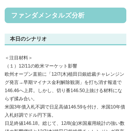
ファンダメンタルズ分析
本日のシナリオ
＜注目材料＞
（１）12/11の欧米マーケット影響
欧州オープン直前に「12/7(木)植田日銀総裁チャレンジン
グ発言→早期マイナス金利解除観測」を打ち消す報道で
146.46へ上昇。しかし、切り番146.50上抜ける材料にな
らず揉み合い。
米国3年債入札不調で日足高値146.59を付け、米国10年債
入札好調でドル円下落。
日足終値146.18。総じて、12/8(金)米国雇用統計の強い数