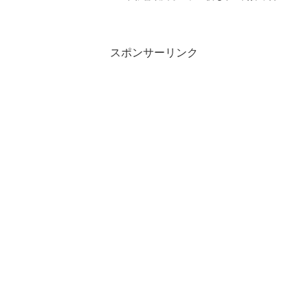
続くも、米国ボスティック・アトランタ
連銀総裁のタカ派発言でドル円下げ止ま
り、米国グールズビー・シカゴ連銀総裁
のハト派発言でドル円...
スポンサーリンク