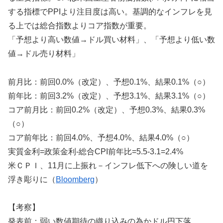
する指標でPPIより注目度は高い。基調的なインフレを見
る上では総合指数よりコア指数が重要。
「予想より高い数値→ドル買い材料」、「予想より低い数
値→ドル売り材料」
前月比：前回0.0%（改定）、予想0.1%、結果0.1%（○）
前年比：前回3.2%（改定）、予想3.1%、結果3.1%（○）
コア前月比：前回0.2%（改定）、予想0.3%、結果0.3%
（○）
コア前年比：前回4.0%、予想4.0%、結果4.0%（○）
実質金利=政策金利-総合CPI前年比=5.5-3.1=2.4%
米ＣＰＩ、11月に上振れ－インフレ低下への険しい道を
浮き彫りに（
Bloomberg
）
【考察】
発表前：弱い数値期待の織り込みの為かドル円下落。