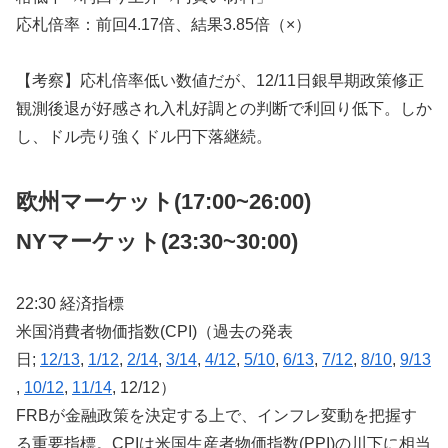
応札倍率：前回4.17倍、結果3.85倍（×）
【考察】応札倍率低い数値だが、12/11日銀早期政策修正
観測後退が好感され入札好調との判断で利回り低下。しか
し、ドル売り強くドル円下落継続。
欧州マーケット(17:00~26:00)
NYマーケット
(23:30~30:00)
22:30 経済指標
米国消費者物価指数(CPI)（過去の発表
日;
12/13
,
1/12
,
2/14
,
3/14
,
4/12
,
5/10
,
6/13
,
7/12
,
8/10
,
9/13
,
10/12
,
11/14
, 12/12）
FRBが金融政策を決定する上で、インフレ変動を把握す
る重要指標。CPIは米国生産者物価指数(PPI)の川下に相当