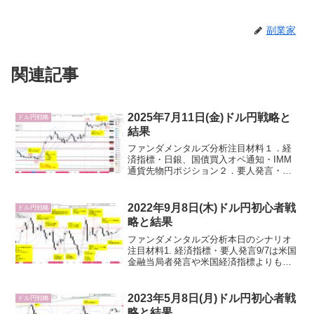
副業家
関連記事
2025年7月11日(金)ドル円戦略と
ドル円戦略
結果
ファンダメンタルズ分析注目材料１．経
済指標・日銀、国債買入オペ通知・IMM
通貨先物円ポジション２．要人発言・米
国トランプ大統領・FRB３．その他・地
政学リスクオフ（イスラエル・イラン、
ウクライナ・ロシア）マーケット動向経
2022年9月8日(木)ドル円初心者戦
ドル円戦略
済指標評価(前回かつ...
略と結果
ファンダメンタルズ分析本日のシナリオ
注目材料1. 経済指標・要人発言9/7は米国
金融当局者発言や米国経済指標よりも、
原油先物WTI由来でドル円が動いたよう
にも見えたことから本日もWTIに注目し
ます。また、本日の最大の注目材料は米
2023年5月8日(月)ドル円初心者戦
ドル円戦略
国パウエルF...
略と結果