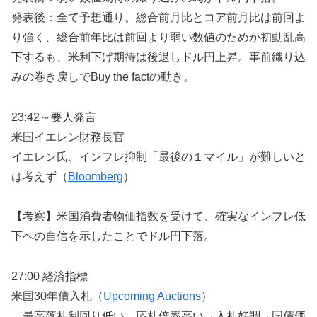
発表後：全て予想通り。総合前月比とコア前月比は前回よ
り強く、総合前年比は前回より弱い数値のためか初動乱高
下するも、米利下げ期待は後退しドル円上昇。事前織り込
みの巻き戻しでBuy the factの動き。
23:42～要人発言
米国イエレン財務長官
イエレン氏、インフレ抑制「最後の１マイル」が難しいと
は考えず（
Bloomberg
）
【考察】米国消費者物価指数を受けて、確実なインフレ低
下への自信を示したことでドル円下落。
27:00 経済指標
米国30年債入札（
Upcoming Auctions
）
「最高落札利回り低い、応札倍率高い→入札好調→国債価