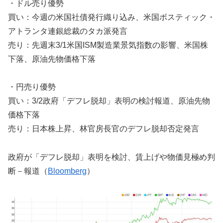
・ドル売り優勢
買い：今週の米国社債発行織り込み、米国ボスティック・
アトランタ連銀総裁のタカ派発言
売り：先週末3/1米国ISM製造業景気指数の影響、米国株
下落、原油先物価格下落
・円売り優勢
買い：3/2政府「デフレ脱却」表明の検討報道、原油先物
価格下落
売り：日本株上昇、林官房長官のデフレ脱却否定発言
政府が「デフレ脱却」表明を検討、賃上げや物価見極め判
断－報道（
Bloomberg
）