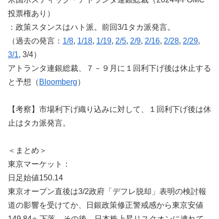
投票権あり）
：政策スタンスはハト派。前回3/1タカ派発言。
（過去の発言：
1/8
,
1/18
,
1/19
,
2/5
,
2/9
,
2/16
,
2/28
,
2/29
,
3/1
, 3/4）
アトランタ連銀総裁、７－９月に１回利下げ後は休止する
と予想（
Bloomberg
）
【考察】市場利下げ織り込みに対して、１回利下げ後は休
止はタカ派発言。
＜まとめ＞
東京マーケット：
日足始値150.14
東京オープン直後は3/2政府「デフレ脱却」表明の検討報
道の影響を受けてか、日銀政策修正警戒感から東京安値
149.84へ下落。その後、日本株上昇リスクオンに連れて