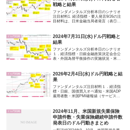
し→一旦の中東...
戦略と結果
ファンダメンタルズ分析本日のシナリオ
注目材料1. 経済指標・要人発言9/26の注
目材料は、日米金融当局者発言（表①、
②)、政府・日銀の為替介入有無（③）、
米国経済指標（⑥）、9/23英国トラス政
権発の世界的リスクオフの影響継続有無
2024年7月31日(水)ドル円戦略と
ドル円戦略
（④-1、...
結果
ファンダメンタルズ分析本日のシナリオ
１．経済指標・日銀金融政策決定会合公
表・外国為替平衡操作の実施状況・米国
ADP雇用者数・米国雇用コスト指数第2四
半期・米国シカゴ購買部協会景気指数・
米国中古住宅販売成約指数・米国四半期
2026年2月4日(水)ドル円戦略と結
ドル円戦略
定例入札・米国FOM...
果
ファンダメンタルズ注目材料１．経済指
標・日銀、国債買入オペ通知・米国ADP
雇用者数・米国PMI確報値（サービス
業、総合）・米国ISM非製造業景気指数
２．要人発言・日銀、政府円安牽制・米
国トランプ大統領・FRB３．その他・米
2024年11月、米国新規失業保険
ドル円戦略
国主要企業決算（ア...
申請件数・失業保険継続申請件数
発表日のドル円動きまとめ