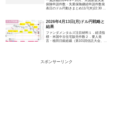
一覧詳細2024年9～10月、米国新規失業
保険申請件数・失業保険継続申請件数発
表日のドル円動きまとめ11/7(木)22:30 経
済指標米国新規失業保険申請件数失業者
が初めて申請した失業保険給付の申請件
数を示す指標。失業率や非農業部門雇用
2026年4月13日(月)ドル円戦略と
ドル円戦略
者数...
結果
ファンダメンタルズ注目材料１．経済指
標・米国中古住宅販売件数２．要人発
言・植田日銀総裁（第101回信託大会、氷
見野良三副総裁代読）・米国トランプ大
統領３．その他・米国主要企業決算（ゴ
ールドマン・サックス）・IMFと世界銀
行春季会合（4/13...
スポンサーリンク