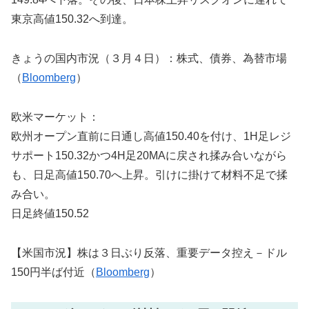
東京高値150.32へ到達。
きょうの国内市況（３月４日）：株式、債券、為替市場
（
Bloomberg
）
欧米マーケット：
欧州オープン直前に日通し高値150.40を付け、1H足レジ
サポート150.32かつ4H足20MAに戻され揉み合いながら
も、日足高値150.70へ上昇。引けに掛けて材料不足で揉
み合い。
日足終値150.52
【米国市況】株は３日ぶり反落、重要データ控え－ドル
150円半ば付近（
Bloomberg
）