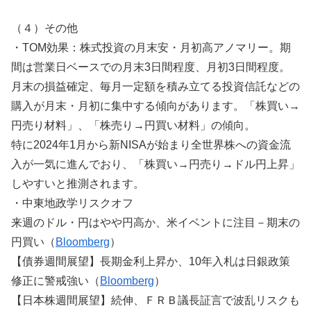
（４）その他
・TOM効果：株式投資の月末安・月初高アノマリー。期
間は営業日ベースでの月末3日間程度、月初3日間程度。
月末の損益確定、毎月一定額を積み立てる投資信託などの
購入が月末・月初に集中する傾向があります。「株買い→
円売り材料」、「株売り→円買い材料」の傾向。
特に2024年1月から新NISAが始まり全世界株への資金流
入が一気に進んでおり、「株買い→円売り→ドル円上昇」
しやすいと推測されます。
・中東地政学リスクオフ
来週のドル・円はやや円高か、米イベントに注目－期末の
円買い（
Bloomberg
）
【債券週間展望】長期金利上昇か、10年入札は日銀政策
修正に警戒強い（
Bloomberg
）
【日本株週間展望】続伸、ＦＲＢ議長証言で波乱リスクも