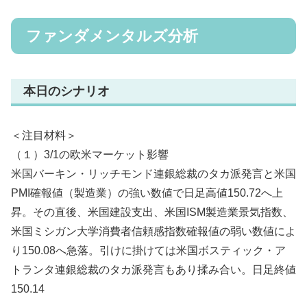
ファンダメンタルズ分析
本日のシナリオ
＜注目材料＞
（１）3/1の欧米マーケット影響
米国バーキン・リッチモンド連銀総裁のタカ派発言と米国
PMI確報値（製造業）の強い数値で日足高値150.72へ上
昇。その直後、米国建設支出、米国ISM製造業景気指数、
米国ミシガン大学消費者信頼感指数確報値の弱い数値によ
り150.08へ急落。引けに掛けては米国ボスティック・ア
トランタ連銀総裁のタカ派発言もあり揉み合い。日足終値
150.14