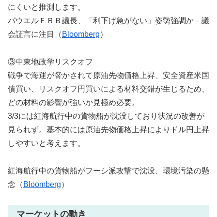
にくいと推測します。
パウエルＦＲＢ議長、「利下げ急がない」姿勢強調か－議
会証言に注目（
Bloomberg
）
③中東地政学リスクオフ
戦争で海運が脅かされて原油先物価格上昇、安全資産米国
債買い、リスクオフ円買いによる材料交錯が生じるため、
どの材料の影響が強いか見極め必要。
3/3には紅海航行中の貨物船が沈没しており状況の改善が
見られず。基本的には原油先物価格上昇によりドル円上昇
しやすいと考えます。
紅海航行中の貨物船がフーシ派攻撃で沈没、環境汚染の懸
念（
Bloomberg
）
マーケットの動き