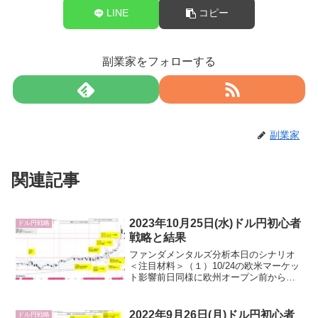
LINE
コピー
副業家をフォローする
副業家
関連記事
2023年10月25日(水)ドル円初心者
ドル円戦略
戦略と結果
ファンダメンタルズ分析本日のシナリオ
＜注目材料＞（１）10/24の欧米マーケッ
ト影響前日同様に欧州オープン前から
「米国債利回り低下→ドル売り」日足安
値149.32へ下落したが、欧州オープン後
は「イスラエル軍の地上侵攻計画練り直
2022年9月26日(月)ドル円初心者
ドル円戦略