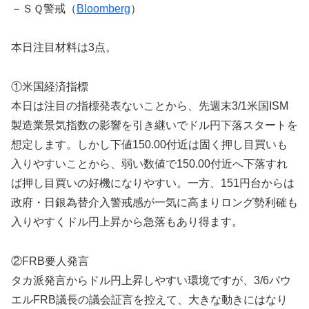
－ＳＱ警戒（
Bloomberg
）
本日注目材料は3点。
①米国経済指標
本日は注目の指標発表ないことから、先週末3/1米国ISM
製造業景気指数の影響を引き継いでドル円下落スタートを
想定します。しかし下値150.00付近は固く押し目買いも
入りやすいことから、弱い数値で150.00付近へ下落すれ
ば押し目買いの好機になりやすい。一方、151円台からは
政府・日銀為替介入警戒感が一気に高まりロング勢利確も
入りやすくドル円上昇から急落もあり得ます。
②FRB要人発言
タカ派発言からドル円上昇しやすい環境ですが、3/6パウ
エルFRB議長の議会証言を控えて、大きな動きにはなり