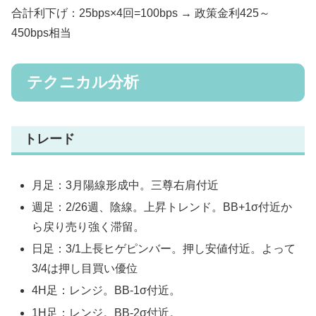
合計利下げ：25bps×4回=100bps → 政策金利425～
450bps相当
テクニカル分析
トレード
月足：3月陽線形成中。三尊右肩付近
週足：2/26週、陰線。上昇トレンド。BB+1σ付近か
ら戻り売り強く滞留。
日足：3/1上長ヒゲピンバー。押し安値付近。よって
3/4は押し目買い優位
4H足：レンジ。BB-1σ付近。
1H足：レンジ。BB-2σ付近。