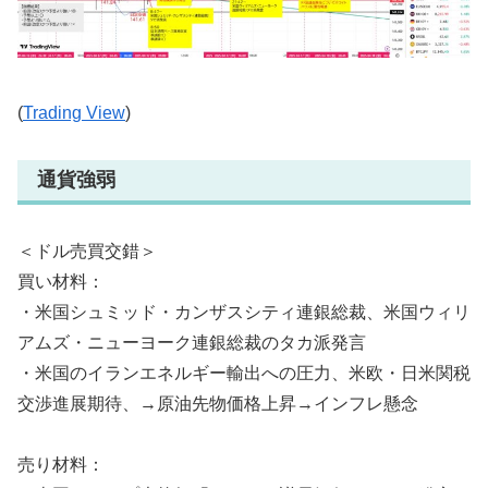
(
Trading View
)
通貨強弱
＜ドル売買交錯＞
買い材料：
・米国シュミッド・カンザスシティ連銀総裁、米国ウィリ
アムズ・ニューヨーク連銀総裁のタカ派発言
・米国のイランエネルギー輸出への圧力、米欧・日米関税
交渉進展期待、→原油先物価格上昇→インフレ懸念
売り材料：