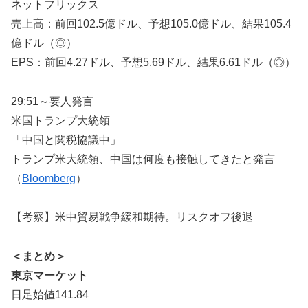
ネットフリックス
売上高：前回102.5億ドル、予想105.0億ドル、結果105.4
億ドル（◎）
EPS：前回4.27ドル、予想5.69ドル、結果6.61ドル（◎）
29:51～要人発言
米国トランプ大統領
「中国と関税協議中」
トランプ米大統領、中国は何度も接触してきたと発言
（
Bloomberg
）
【考察】米中貿易戦争緩和期待。リスクオフ後退
＜まとめ＞
東京マーケット
日足始値141.84