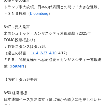
6:49～要人発言
トランプ米大統領、日本の代表団との間で「大きな進展」
－ＳＮＳ投稿（
Bloomberg
）
8:47～要人発言
米国シュミッド・カンザスシティ連銀総裁（2025年
FOMC投票権あり）
：政策スタンスはタカ派。
（過去の発言：
1/14
,
2/27
,
4/10
, 4/17）
ＦＲＢ、関税見極めへ忍耐必要＝カンザスシティー連銀総
裁（
Reuters
）
【考察】タカ派発言
8:50 経済指標
日本通関ベース貿易収支（輸出額から輸入額を差し引いた