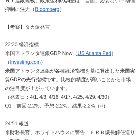
ＮＹ連銀総裁、政策金利の調整は「当面」必要ない－物価
抑制に注力（
Bloomberg
）
【考察】タカ派発言
23:30 経済指標
米国アトランタ連銀GDP Now（
US Atlanta Fed
）
（
Investing.com
）
米国アトランタ連銀が各種経済指標を基に算出した米国実
質GDPの先行指標です。比較的精度が高いことから市場
の注目度が上がっています。
（発表日：4/1, 4/3, 4/16, 4/17, 4/25, 4/29, 4/30）
Q1：前回-2.2%、予想-2.2%、結果-2.2%（○）
24:51 報道
米財務長官、ホワイトハウスに警告 ＦＲＢ議長解任巡り