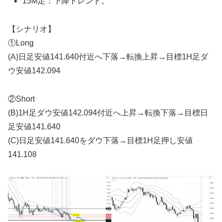
15M足：下降トレンド。
【シナリオ】
①Long
(A)日足安値141.640付近へ下落→転換上昇→目標1H足ダ
ウ安値142.094
②Short
(B)1H足ダウ安値142.094付近へ上昇→転換下落→目標日
足安値141.640
(C)日足安値141.640をダウ下落→目標1H足押し安値
141.108