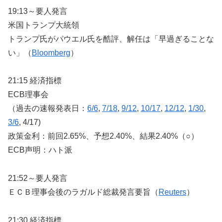
19:13～要人発言
米国トランプ大統領
トランプ氏がパウエル氏を酷評、解任は「早過ぎることな
い」（
Bloomberg
）
21:15 経済指標
ECB理事会
（過去の速報発表日：
6/6
,
7/18
,
9/12
,
10/17
,
12/12
,
1/30
,
3/6
, 4/17)
政策金利：前回2.65%、予想2.40%、結果2.40%（○）
ECB声明：ハト派
21:52～要人発言
ＥＣＢ理事会後のラガルド総裁発言要旨（
Reuters
）
21:30 経済指標