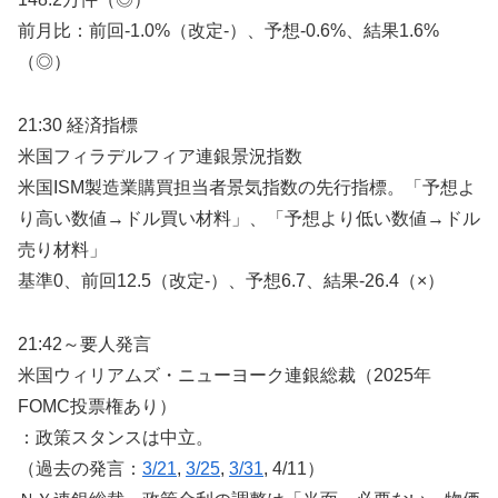
前月比：前回-1.0%（改定-）、予想-0.6%、結果1.6%
（◎）
21:30 経済指標
米国フィラデルフィア連銀景況指数
米国ISM製造業購買担当者景気指数の先行指標。「予想よ
り高い数値→ドル買い材料」、「予想より低い数値→ドル
売り材料」
基準0、前回12.5（改定-）、予想6.7、結果-26.4（×）
21:42～要人発言
米国ウィリアムズ・ニューヨーク連銀総裁（2025年
FOMC投票権あり）
：政策スタンスは中立。
（過去の発言：
3/21
,
3/25
,
3/31
, 4/11）