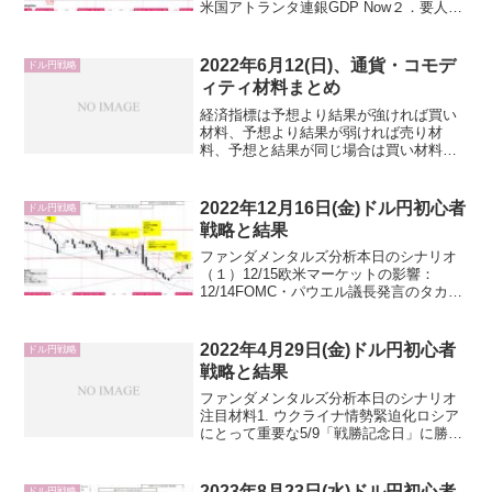
米国アトランタ連銀GDP Now２．要人発
言・政府、日銀・FRB３．その他・英国
祝日休場（サマーバンクホリデー）・地
政学リスクオフ（中東、ウクライナ・ロ
2022年6月12(日)、通貨・コモデ
ドル円戦略
シア）４．参考情...
ィティ材料まとめ
経済指標は予想より結果が強ければ買い
材料、予想より結果が弱ければ売り材
料、予想と結果が同じ場合は買い材料に
統一。予想がない場合、前回より結果が
強ければ買い材料、前回より結果が弱け
れば売り材料、前回と結果が同じ場合は
2022年12月16日(金)ドル円初心者
ドル円戦略
買い材料に統一。ドル(US...
戦略と結果
ファンダメンタルズ分析本日のシナリオ
（１）12/15欧米マーケットの影響：
12/14FOMC・パウエル議長発言のタカ派
影響で上昇、米国経済指標の弱い数値で
売り、株先物・株価指数下落のリスクオ
フドル買いで上昇。12/16スタートも、こ
2022年4月29日(金)ドル円初心者
ドル円戦略
のドル円...
戦略と結果
ファンダメンタルズ分析本日のシナリオ
注目材料1. ウクライナ情勢緊迫化ロシア
にとって重要な5/9「戦勝記念日」に勝利
宣言する可能性が浮上しており、ロシア
はウクライナ東部への大規模攻撃を開
始、首都キーウ含めた中枢への攻撃も明
2023年8月23日(水)ドル円初心者
ドル円戦略