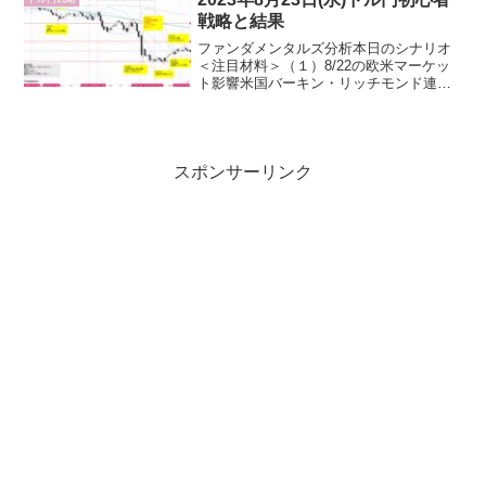
言。4/27はロシ...
戦略と結果
ファンダメンタルズ分析本日のシナリオ
＜注目材料＞（１）8/22の欧米マーケッ
ト影響米国バーキン・リッチモンド連銀
総裁で146.14まで上昇したが、NYマーケ
ットに入ると、「米国中古住宅販売件数
の弱い数値→米国債利回り低下→ドル売
り」、かつ「...
スポンサーリンク