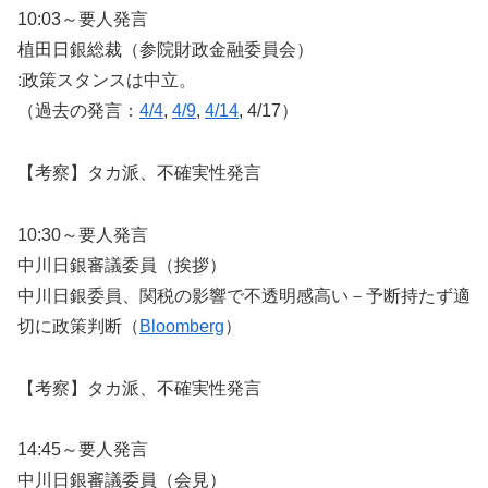
10:03～要人発言
植田日銀総裁（参院財政金融委員会）
:政策スタンスは中立。
（過去の発言：
4/4
,
4/9
,
4/14
, 4/17）
【考察】タカ派、不確実性発言
10:30～要人発言
中川日銀審議委員（挨拶）
中川日銀委員、関税の影響で不透明感高い－予断持たず適
切に政策判断（
Bloomberg
）
【考察】タカ派、不確実性発言
14:45～要人発言
中川日銀審議委員（会見）