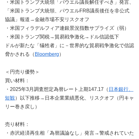
・米国トランプ大統領「パウエル議長解任すべき」発言、
「米国トランプ大統領、パウエルFRB議長後任を非公式
協議」報道→金融市場不安リスクオフ
・米国フィラデルフィア連銀景況指数サプライズ（弱）
・米国トランプ関税→貿易戦争激化→ドル信認低下
ドルが新たな「犠牲者」に－世界的な貿易戦争激化で信認
脅かされる（
Bloomberg
）
＜円売り優勢＞
買い材料：
・2025年3月調査想定為替レート上期147.17（
日本銀行、
短観
）以下推移→日本企業業績悪化、リスクオフ（円キャ
リー巻き戻し）
売り材料：
・赤沢経済再生相「為替議論なし」発言→警戒されていた