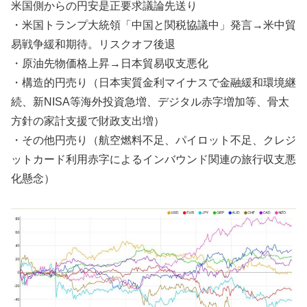
米国側からの円安是正要求議論先送り
・米国トランプ大統領「中国と関税協議中」発言→米中貿
易戦争緩和期待。リスクオフ後退
・原油先物価格上昇→日本貿易収支悪化
・構造的円売り（日本実質金利マイナスで金融緩和環境継
続、新NISA等海外投資急増、デジタル赤字増加等、骨太
方針の家計支援で財政支出増）
・その他円売り（航空燃料不足、パイロット不足、クレジ
ットカード利用赤字によるインバウンド関連の旅行収支悪
化懸念）