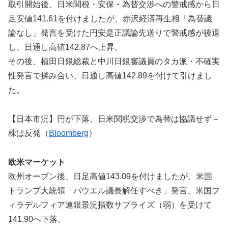
取引開始後、日米関税・安保・為替交渉への警戒感から日
足安値141.61を付けましたが、赤沢経済再生相「為替議
論なし」発言を受けた円安是正議論先送りで警戒感が後退
し、日通し高値142.87へ上昇。
その後、植田日銀総裁と中川日銀審議員のタカ派・不確実
性発言で揉み合い、日通し高値142.89を付けて引けまし
た。
【日本市況】円が下落、日米関税交渉で為替は協議せず－
株は反発（
Bloomberg
）
欧米マーケット
欧州オープン後、日足高値143.09を付けましたが、米国
トランプ大統領「パウエル議長解任すべき」発言、米国フ
ィラデルフィア連銀景況指数サプライズ（弱）を受けて
141.90へ下落。