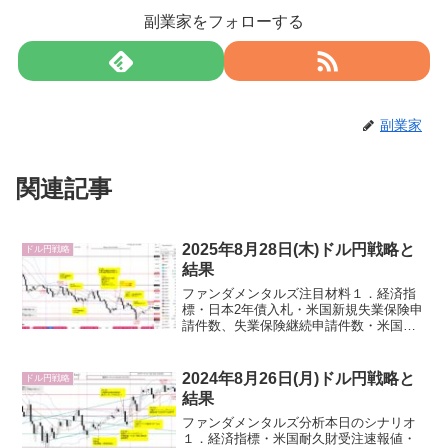
副業家をフォローする
副業家
関連記事
2025年8月28日(木)ドル円戦略と
ドル円戦略
結果
ファンダメンタルズ注目材料１．経済指
標・日本2年債入札・米国新規失業保険申
請件数、失業保険継続申請件数・米国実
質GDP改定値第2四半期・米国中古住宅販
売成約指数・米国7年債入札２．要人発
言・中川日銀審議委員（山口県金融経済
2024年8月26日(月)ドル円戦略と
ドル円戦略
懇談会）・米国トラ...
結果
ファンダメンタルズ分析本日のシナリオ
１．経済指標・米国耐久財受注速報値・