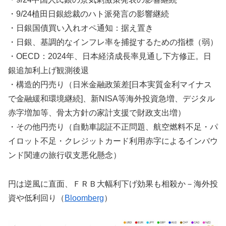
・9/24植田日銀総裁のハト派発言の影響継続
・日銀国債買い入れオペ通知：据え置き
・日銀、基調的なインフレ率を捕捉するための指標（弱）
・OECD：2024年、日本経済成長率見通し下方修正。日
銀追加利上げ観測後退
・構造的円売り（日米金融政策差[日本実質金利マイナス
で金融緩和環境継続]、新NISA等海外投資急増、デジタル
赤字増加等、骨太方針の家計支援で財政支出増）
・その他円売り（自動車認証不正問題、航空燃料不足・パ
イロット不足・クレジットカード利用赤字によるインバウ
ンド関連の旅行収支悪化懸念）
円は逆風に直面、ＦＲＢ大幅利下げ効果も相殺か－海外投
資や低利回り（
Bloomberg
）