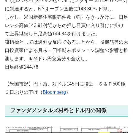
4H足レンジ上限144.29かつ4H足スクイーズBB+1σへ一気
に到達すると、NYオープン直後に143.86へ下押し。
しかし、米国新築住宅販売件数（強）をきっかけに、日足
レンジ高値143.91付近からの押し目買い入り引けに掛け
て上昇継続し日足高値144.84を付けました。
該指標としては過剰な反応であることから、投機筋等の大
口投資家による月末・四半期末ポジション調整の影響と推
測します。9/24ドル円急落分を全戻し。
日足終値144.76
【米国市況】円下落、対ドル145円に接近－Ｓ＆Ｐ500種
３日ぶりの下げ（
Bloomberg
）
ファンダメンタルズ材料とドル円の関係