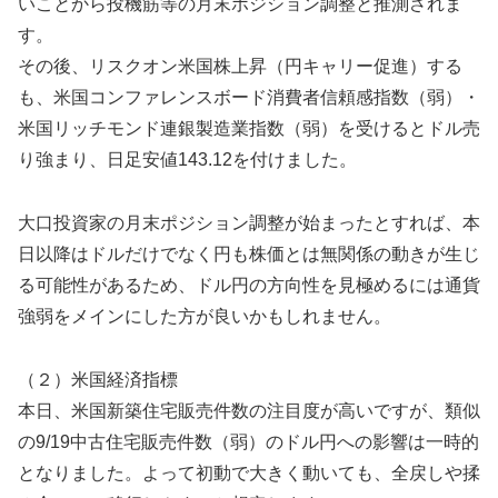
いことから投機筋等の月末ポジション調整と推測されま
す。
その後、リスクオン米国株上昇（円キャリー促進）する
も、米国コンファレンスボード消費者信頼感指数（弱）・
米国リッチモンド連銀製造業指数（弱）を受けるとドル売
り強まり、日足安値143.12を付けました。
大口投資家の月末ポジション調整が始まったとすれば、本
日以降はドルだけでなく円も株価とは無関係の動きが生じ
る可能性があるため、ドル円の方向性を見極めるには通貨
強弱をメインにした方が良いかもしれません。
（２）米国経済指標
本日、米国新築住宅販売件数の注目度が高いですが、類似
の9/19中古住宅販売件数（弱）のドル円への影響は一時的
となりました。よって初動で大きく動いても、全戻しや揉