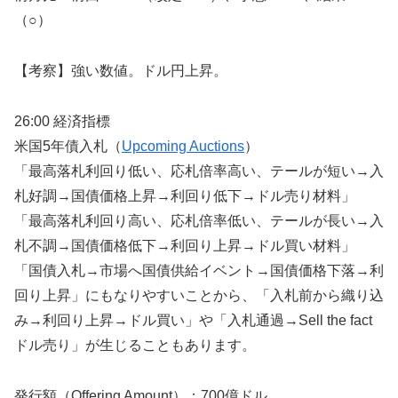
（○）
【考察】強い数値。ドル円上昇。
26:00 経済指標
米国5年債入札（
Upcoming Auctions
）
「最高落札利回り低い、応札倍率高い、テールが短い→入
札好調→国債価格上昇→利回り低下→ドル売り材料」
「最高落札利回り高い、応札倍率低い、テールが長い→入
札不調→国債価格低下→利回り上昇→ドル買い材料」
「国債入札→市場へ国債供給イベント→国債価格下落→利
回り上昇」にもなりやすいことから、「入札前から織り込
み→利回り上昇→ドル買い」や「入札通過→Sell the fact
ドル売り」が生じることもあります。
発行額（Offering Amount）：700億ドル