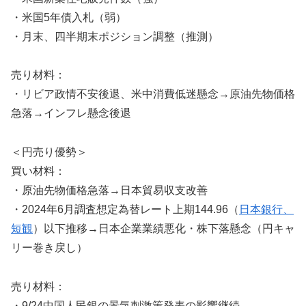
・米国5年債入札（弱）
・月末、四半期末ポジション調整（推測）
売り材料：
・リビア政情不安後退、米中消費低迷懸念→原油先物価格
急落→インフレ懸念後退
＜円売り優勢＞
買い材料：
・原油先物価格急落→日本貿易収支改善
・2024年6月調査想定為替レート上期144.96（
日本銀行、
短観
）以下推移→日本企業業績悪化・株下落懸念（円キャ
リー巻き戻し）
売り材料：
・9/24中国人民銀の景気刺激策発表の影響継続