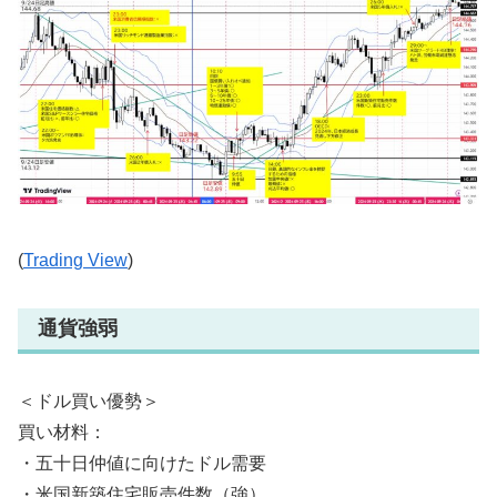
(
Trading View
)
通貨強弱
＜ドル買い優勢＞
買い材料：
・五十日仲値に向けたドル需要
・米国新築住宅販売件数（強）