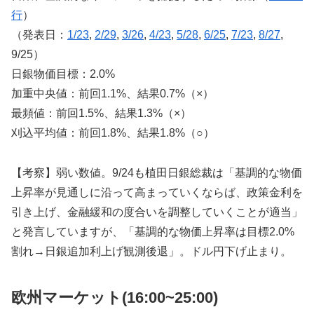
行
）
（発表日：
1/23
,
2/29
,
3/26
,
4/23
,
5/28
,
6/25
,
7/23
,
8/27
,
9/25）
日銀物価目標：2.0%
加重中央値：前回1.1%、結果0.7%（×）
最頻値：前回1.5%、結果1.3%（×）
刈込平均値：前回1.8%、結果1.8%（○）
【考察】弱い数値。9/24も植田日銀総裁は「基調的な物価
上昇率が見通しに沿って高まっていくならば、政策金利を
引き上げ、金融緩和の度合いを調整していくことが適当」
と発言していますが、「基調的な物価上昇率は目標2.0%
割れ→日銀追加利上げ観測後退」。ドル円下げ止まり。
欧州マーケット(16:00~25:00)