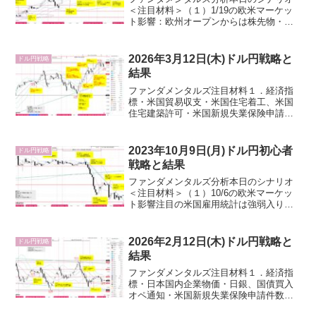
＜注目材料＞（１）1/19の欧米マーケッ
ト影響：欧州オープンからは株先物・株
価指数下落のリスクオフドル買い強くド
ル円上昇。その後は、リスクオフ円買い
も強まり、ドル買いと交錯しドル円の方
2026年3月12日(木)ドル円戦略と
ドル円戦略
向性なし。更にNY引...
結果
ファンダメンタルズ注目材料１．経済指
標・米国貿易収支・米国住宅着工、米国
住宅建築許可・米国新規失業保険申請件
数、失業保険継続申請件数・米国30年債
入札２．要人発言・日銀、政府円安牽
制・植田日銀総裁（衆院予算委員会）・
2023年10月9日(月)ドル円初心者
ドル円戦略
米国トランプ大統領・FE...
戦略と結果
ファンダメンタルズ分析本日のシナリオ
＜注目材料＞（１）10/6の欧米マーケッ
ト影響注目の米国雇用統計は強弱入り交
じる数値だったが、非農業部門雇用者数
がサプライズの強い数値だったことで
「米国債利回り上昇→ドル買い」で日足
2026年2月12日(木)ドル円戦略と
ドル円戦略
高値149.54を付け...
結果
ファンダメンタルズ注目材料１．経済指
標・日本国内企業物価・日銀、国債買入
オペ通知・米国新規失業保険申請件数、
失業保険継続申請件数・米国中古住宅販