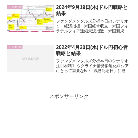
売件数・米国30年債入札２．要人発言・
日銀、政府円安牽制・米国トランプ大統
2024年9月19日(木)ドル円戦略と
ドル円戦略
領・FRB３．その他・...
結果
ファンダメンタルズ分析本日のシナリオ
１．経済指標・米国経常収支・米国フィ
ラデルフィア連銀景況指数・米国新規失
業保険申請件数、米国失業保険継続申請
件数・米国景気先行指数・米国中古住宅
販売件数・BOE金融政策委員会２．要人
2022年4月20日(水)ドル円初心者
ドル円戦略
発言・日銀ブラックアウ...
戦略と結果
ファンダメンタルズ分析本日のシナリオ
注目材料1. ウクライナ情勢緊迫化ロシア
にとって重要な5/9「戦勝記念日」に勝利
宣言する可能性が浮上しており、ロシア
はウクライナ東部への大規模攻撃を開
始、更にウクライナ軍が攻撃を続けるな
ら首都キーウ含めた...
スポンサーリンク