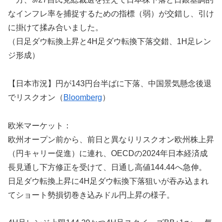
なインフレ率を捕捉するための指標（弱）が交錯し、引け
に掛けて揉み合いました。
（日足ダウ転換上昇と4H足ダウ転換下落交錯、1H足レン
ジ形成）
【日本市況】円が143円台半ばに下落、中国景気懸念後退
でリスクオン（
Bloomberg
）
欧米マーケット：
欧州オープン前から、前日と異なりリスクオン欧州株上昇
（円キャリー促進）に連れ、OECDの2024年日本経済成
長見通し下方修正を受けて、日通し高値144.44へ急伸。
日足ダウ転換上昇に4H足ダウ転換下落狙いが吞み込まれ
てショート勢損切巻き込みドル円上昇の様子。