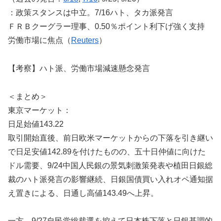
：政策スタンスは中立。7/16ハト、タカ派発言
ＦＲＢクーグラー理事、0.50％ポイント利下げ強く支持
労働市場に焦点（
Reuters
）
【考察】ハト派、労働市場減速懸念発言
＜まとめ＞
東京マーケット：
日足始値143.22
取引開始直後、前日欧米マーケットからの下落を引き継い
で日足安値142.89を付けたものの、五十日仲値に向けた
ドル需要、9/24中国人民銀の景気刺激策発表や植田日銀総
裁のハト派発言の影響継続、日銀国債買い入れオペ通知据
え置きによる、日通し高値143.49へ上昇。
一方、9/27自民党総裁選を控えて日本株下落と日銀基調的