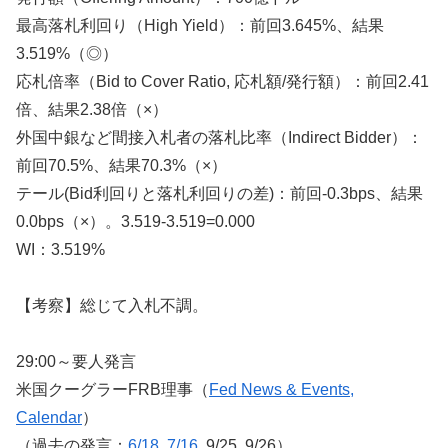
最高落札利回り（High Yield）：前回3.645%、結果
3.519%（◎）
応札倍率（Bid to Cover Ratio, 応札額/発行額）：前回2.41
倍、結果2.38倍（×）
外国中銀など間接入札者の落札比率（Indirect Bidder）：
前回70.5%、結果70.3%（×）
テール(Bid利回りと落札利回りの差)：前回-0.3bps、結果
0.0bps（×）。3.519-3.519=0.000
WI：3.519%
【考察】総じて入札不調。
29:00～要人発言
米国クーグラーFRB理事（
Fed News & Events,
Calendar
）
（過去の発言：
6/18
,
7/16
, 9/25, 9/26）