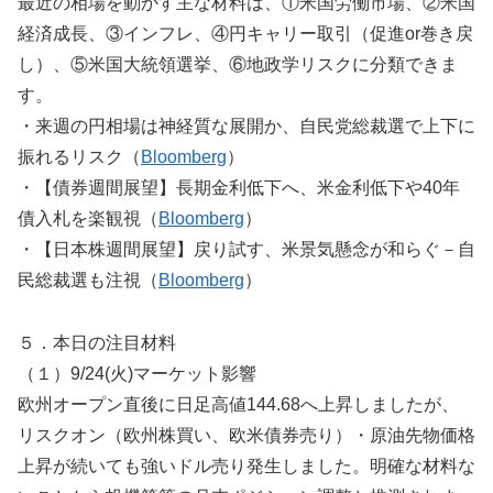
最近の相場を動かす主な材料は、①米国労働市場、②米国
経済成長、③インフレ、④円キャリー取引（促進or巻き戻
し）、⑤米国大統領選挙、⑥地政学リスクに分類できま
す。
・来週の円相場は神経質な展開か、自民党総裁選で上下に
振れるリスク（
Bloomberg
）
・【債券週間展望】長期金利低下へ、米金利低下や40年
債入札を楽観視（
Bloomberg
）
・【日本株週間展望】戻り試す、米景気懸念が和らぐ－自
民総裁選も注視（
Bloomberg
）
５．本日の注目材料
（１）9/24(火)マーケット影響
欧州オープン直後に日足高値144.68へ上昇しましたが、
リスクオン（欧州株買い、欧米債券売り）・原油先物価格
上昇が続いても強いドル売り発生しました。明確な材料な