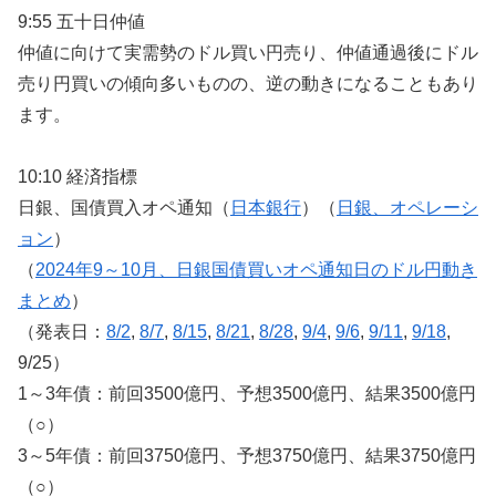
9:55 五十日仲値
仲値に向けて実需勢のドル買い円売り、仲値通過後にドル
売り円買いの傾向多いものの、逆の動きになることもあり
ます。
10:10 経済指標
日銀、国債買入オペ通知（
日本銀行
）（
日銀、オペレーシ
ョン
）
（
2024年9～10月、日銀国債買いオペ通知日のドル円動き
まとめ
）
（発表日：
8/2
,
8/7
,
8/15
,
8/21
,
8/28
,
9/4
,
9/6
,
9/11
,
9/18
,
9/25）
1～3年債：前回3500億円、予想3500億円、結果3500億円
（○）
3～5年債：前回3750億円、予想3750億円、結果3750億円
（○）