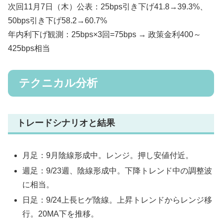
次回11月7日（木）公表：25bps引き下げ41.8→39.3%、
50bps引き下げ58.2→60.7%
年内利下げ観測：25bps×3回=75bps → 政策金利400～
425bps相当
テクニカル分析
トレードシナリオと結果
月足：9月陰線形成中。レンジ。押し安値付近。
週足：9/23週、陰線形成中。下降トレンド中の調整波
に相当。
日足：9/24上長ヒゲ陰線。上昇トレンドからレンジ移
行。20MA下を推移。