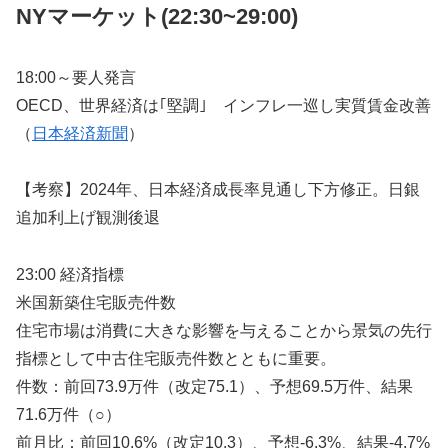
NYマーケット
(22:30~29:00)
18:00～要人発言
OECD、世界経済は｢堅調｣ インフレ一巡し実質賃金改善
（
日本経済新聞
）
【考察】2024年、日本経済成長率見通し下方修正。日銀
追加利上げ観測後退
23:00 経済指標
米国新築住宅販売件数
住宅市場は消費に大きな影響を与えることから景気の先行
指標として中古住宅販売件数とともに重要。
件数：前回73.9万件（改定75.1）、予想69.5万件、結果
71.6万件（○）
前月比：前回10.6%（改定10.3）、予想-6.3%、結果-4.7%