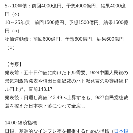
5～10年債：前回4000億円、予想4000億円、結果4000億
円（○）
10～25年債：前回1500億円、予想1500億円、結果1500億
円（○）
物価連動債：前回600億円、予想600億円、結果600億円
（○）
【考察】
発表前：五十日仲値に向けたドル需要、9/24中国人民銀の
景気刺激策発表や植田日銀総裁のハト派発言の影響継続ド
ル円上昇。直前143.17
発表後：日通し高値143.49へ上昇するも、9/27自民党総裁
選を控えた日本株下落につれて全戻し。
14:00 経済指標
日銀、基調的なインフレ率を捕捉するための指標（
日本銀