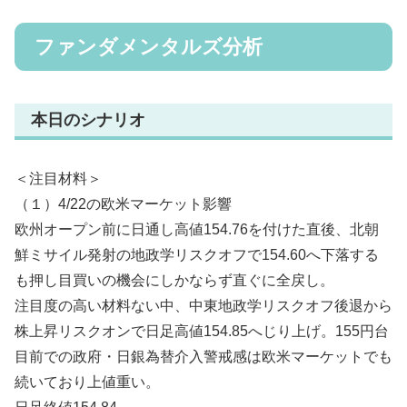
ファンダメンタルズ分析
本日のシナリオ
＜注目材料＞
（１）4/22の欧米マーケット影響
欧州オープン前に日通し高値154.76を付けた直後、北朝
鮮ミサイル発射の地政学リスクオフで154.60へ下落する
も押し目買いの機会にしかならず直ぐに全戻し。
注目度の高い材料ない中、中東地政学リスクオフ後退から
株上昇リスクオンで日足高値154.85へじり上げ。155円台
目前での政府・日銀為替介入警戒感は欧米マーケットでも
続いており上値重い。