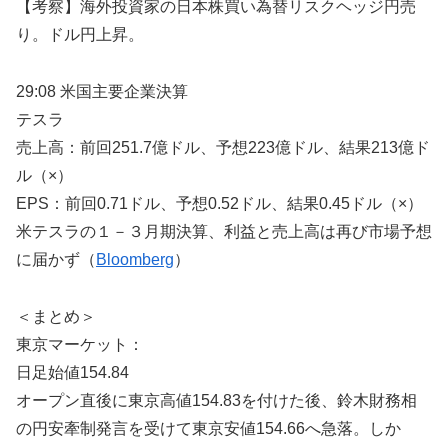
【考察】海外投資家の日本株買い為替リスクヘッジ円売
り。ドル円上昇。
29:08 米国主要企業決算
テスラ
売上高：前回251.7億ドル、予想223億ドル、結果213億ド
ル（×）
EPS：前回0.71ドル、予想0.52ドル、結果0.45ドル（×）
米テスラの１－３月期決算、利益と売上高は再び市場予想
に届かず（
Bloomberg
）
＜まとめ＞
東京マーケット：
日足始値154.84
オープン直後に東京高値154.83を付けた後、鈴木財務相
の円安牽制発言を受けて東京安値154.66へ急落。しか