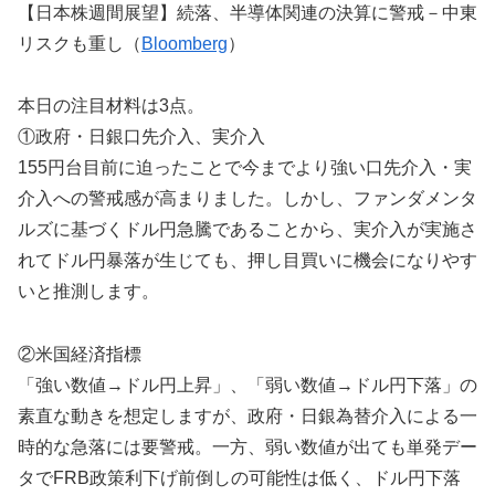
【日本株週間展望】続落、半導体関連の決算に警戒－中東
リスクも重し（
Bloomberg
）
本日の注目材料は3点。
①政府・日銀口先介入、実介入
155円台目前に迫ったことで今までより強い口先介入・実
介入への警戒感が高まりました。しかし、ファンダメンタ
ルズに基づくドル円急騰であることから、実介入が実施さ
れてドル円暴落が生じても、押し目買いに機会になりやす
いと推測します。
②米国経済指標
「強い数値→ドル円上昇」、「弱い数値→ドル円下落」の
素直な動きを想定しますが、政府・日銀為替介入による一
時的な急落には要警戒。一方、弱い数値が出ても単発デー
タでFRB政策利下げ前倒しの可能性は低く、ドル円下落