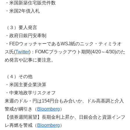
・米国新築住宅販売件数
・米国2年債入札
（３）要人発言
・政府日銀円安牽制
・FEDウォッチャーであるWSJ紙のニック・ティミラオ
ス氏(
Twitter
)：FOMCブラックアウト期間(4/20～4/30)のた
め発言や記事に要注意。
（４）その他
・米国主要企業決算
・中東地政学リスクオフ
来週のドル・円は154円台もみ合いか、ドル高基調と介入
警戒が綱引き（
Bloomberg
）
【債券週間展望】長期金利上昇か、日銀会合と資源インフ
レ再燃を警戒（
Bloomberg
）