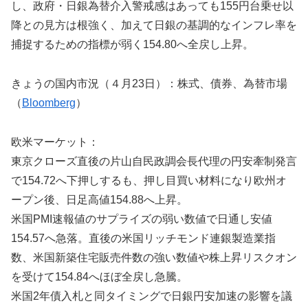
し、政府・日銀為替介入警戒感はあっても155円台乗せ以
降との見方は根強く、加えて日銀の基調的なインフレ率を
捕捉するための指標が弱く154.80へ全戻し上昇。
きょうの国内市況（４月23日）：株式、債券、為替市場
（
Bloomberg
）
欧米マーケット：
東京クローズ直後の片山自民政調会長代理の円安牽制発言
で154.72へ下押しするも、押し目買い材料になり欧州オ
ープン後、日足高値154.88へ上昇。
米国PMI速報値のサプライズの弱い数値で日通し安値
154.57へ急落。直後の米国リッチモンド連銀製造業指
数、米国新築住宅販売件数の強い数値や株上昇リスクオン
を受けて154.84へほぼ全戻し急騰。
米国2年債入札と同タイミングで日銀円安加速の影響を議