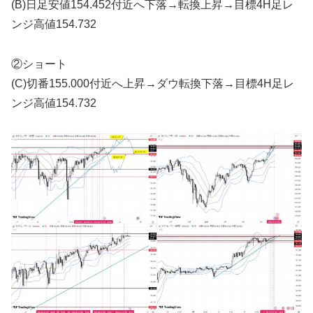
(B)日足安値154.452付近へ下落→転換上昇→目標4H足レ
ンジ高値154.732
②ショート
(C)切番155.000付近へ上昇→ダウ転換下落→目標4H足レ
ンジ高値154.732