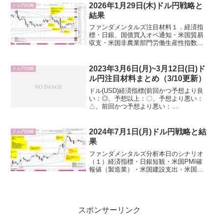
国3年債入札２．要人発言・米国トラン
2026年1月29日(木)ドル円戦略と
ドル円戦略
プ...
結果
ファンダメンタルズ注目材料１．経済指
標・日銀、国債買入オペ通知・米国貿易
収支・米国非農業部門労働生産性指数、
単位労働コスト確報値・米国新規失業保
険申請件数、失業保険継続申請件数・米
国製造業新規受注・米国7年債入札２．要
2023年3月6日(月)~3月12日(日)ド
ドル円戦略
人発言・日銀、政府円安...
ル円注目材料まとめ（3/10更新）
ドル(USD)経済指標(前回かつ予想より良
い：◎、予想以上：〇、予想より悪い：
△、前回かつ予想より悪い：
×)2023/3/6(月)24:00 経済指標米国耐久財
受注確報値1月度前月比：前回-4.5%（改
定）、予想-4.5%、結果-4.5%（...
2024年7月1日(月)ドル円戦略と結
ドル円戦略
果
ファンダメンタルズ分析本日のシナリオ
（１）経済指標・日銀短観・米国PMI確
報値（製造業）・米国建設支出・米国
ISM製造業景気指数・米国アトランタ連
銀GDP Now（２）要人発言・政府、日銀
円安牽制発言・FRB要人発言（３）その
他・TOM効果...
スポンサーリンク