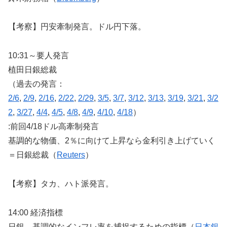
【考察】円安牽制発言。ドル円下落。
10:31～要人発言
植田日銀総裁
（過去の発言：
2/6
,
2/9
,
2/16
,
2/22
,
2/29
,
3/5
,
3/7
,
3/12
,
3/13
,
3/19
,
3/21
,
3/2
2
,
3/27
,
4/4
,
4/5
,
4/8
,
4/9
,
4/10
,
4/18
）
:前回4/18ドル高牽制発言
基調的な物価、2％に向けて上昇なら金利引き上げていく
＝日銀総裁（
Reuters
）
【考察】タカ、ハト派発言。
14:00 経済指標
日銀、基調的なインフレ率を捕捉するための指標（
日本銀