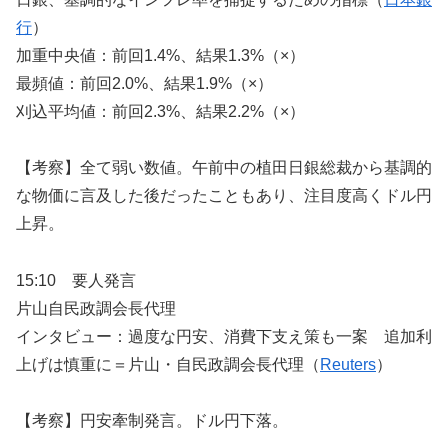
行
）
加重中央値：前回1.4%、結果1.3%（×）
最頻値：前回2.0%、結果1.9%（×）
刈込平均値：前回2.3%、結果2.2%（×）
【考察】全て弱い数値。午前中の植田日銀総裁から基調的
な物価に言及した後だったこともあり、注目度高くドル円
上昇。
15:10 要人発言
片山自民政調会長代理
インタビュー：過度な円安、消費下支え策も一案 追加利
上げは慎重に＝片山・自民政調会長代理（
Reuters
）
【考察】円安牽制発言。ドル円下落。