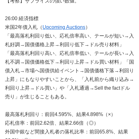
【考察】サプライズの強い数値。
26:00 経済指標
米国2年債入札（
Upcoming Auctions
）
「最高落札利回り低い、応札倍率高い、テールが短い→入
札好調→国債価格上昇→利回り低下→ドル売り材料」
「最高落札利回り高い、応札倍率低い、テールが長い→入
札不調→国債価格低下→利回り上昇→ドル買い材料」「国
債入札→市場へ国債供給イベント→国債価格下落→利回り
上昇」にもなりやすいことから、「入札前から織り込み→
利回り上昇→ドル買い」や「入札通過→Sell the factドル
売り」が生じることもある。
最高落札利回り：前回4.595%、結果4.898%（×）
応札倍率：前回2.62倍、結果2.66倍（◎）
外国中銀など間接入札者の落札比率：前回65.8%、結果