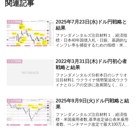
関連記事
2025年7月23日(水)ドル円戦略と
ドル円戦略
結果
ファンダメンタルズ注目材料１．経済指
標・日本40年国債入札・日銀、基調的な
インフレ率を捕捉するための指標・米国
中古住宅販売件数・米国20年債入札２．
要人発言・内田日銀副総裁（高知県金融
経済懇談会）・米国トランプ大統領・
2022年3月31日(木)ドル円初心者
ドル円戦略
FEDウォッチャー、W...
戦略と結果
ファンダメンタルズ分析本日のシナリオ
注目材料1. ウクライナ情勢緊迫化ウクラ
イナとロシアの交渉に急展開なく、ロシ
アが新たな軍隊派遣との報道からリスク
オフ。「リスクオフ→ドル買い→ドル円
上昇」になりやすいですが、強いサプラ
2025年9月9日(火)ドル円戦略と結
ドル円戦略
イズの報道や要人発言...
果
ファンダメンタルズ注目材料１．経済指
標・米国雇用者数,基準改定値公表米雇用
者数、ベンチマーク改定で最大100万人減
も－利下げ観測後押し（Bloomberg）
2024年8月21日(水)ドル円戦略と結果・米