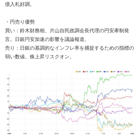
債入札好調。
・円売り優勢
買い：鈴木財務相、片山自民政調会長代理の円安牽制発
言。日銀円安加速の影響を議論報道。
売り：日銀の基調的なインフレ率を捕捉するための指標の
弱い数値。株上昇リスクオン。