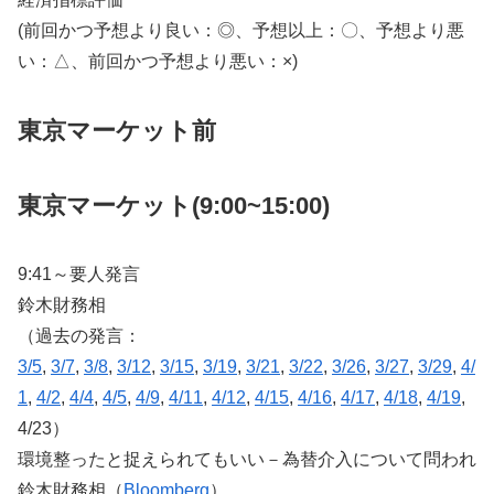
(前回かつ予想より良い：◎、予想以上：〇、予想より悪
い：△、前回かつ予想より悪い：×)
東京マーケット前
東京マーケット(9:00~15:00)
9:41～要人発言
鈴木財務相
（過去の発言：
3/5
,
3/7
,
3/8
,
3/12
,
3/15
,
3/19
,
3/21
,
3/22
,
3/26
,
3/27
,
3/29
,
4/
1
,
4/2
,
4/4
,
4/5
,
4/9
,
4/11
,
4/12
,
4/15
,
4/16
,
4/17
,
4/18
,
4/19
,
4/23）
環境整ったと捉えられてもいい－為替介入について問われ
鈴木財務相（
Bloomberg
）