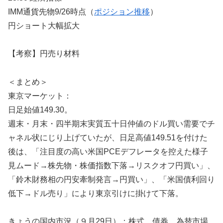
IMM通貨先物9/26時点（
ポジション推移
）
円ショート大幅拡大
【考察】円売り材料
＜まとめ＞
東京マーケット：
日足始値149.30。
週末・月末・四半期末実質五十日仲値のドル買い需要でチ
ャネル状にじり上げていたが、日足高値149.51を付けた
後は、「注目度の高い米国PCEデフレータを控えた様子
見ムード→株先物・株価指数下落→リスクオフ円買い」、
「鈴木財務相の円安牽制発言→円買い」、「米国債利回り
低下→ドル売り」により東京引けに掛けて下落。
きょうの国内市況（９月29日）：株式、債券、為替市場