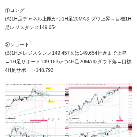
①ロング
(A)1H足チャネル上限かつ1H足20MAをダウ上昇→目標1H
足レジスタンス149.654
②ショート
(B)1H足レジスタンス149.457又は149.654付近まで上昇
→1H足サポート149.183かつ4H足20MAをダウ下落→目標
4H足サポート148.793