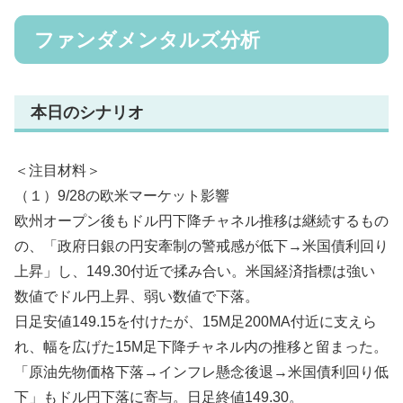
ファンダメンタルズ分析
本日のシナリオ
＜注目材料＞
（１）9/28の欧米マーケット影響
欧州オープン後もドル円下降チャネル推移は継続するもの
の、「政府日銀の円安牽制の警戒感が低下→米国債利回り
上昇」し、149.30付近で揉み合い。米国経済指標は強い
数値でドル円上昇、弱い数値で下落。
日足安値149.15を付けたが、15M足200MA付近に支えら
れ、幅を広げた15M足下降チャネル内の推移と留まった。
「原油先物価格下落→インフレ懸念後退→米国債利回り低
下」もドル円下落に寄与。日足終値149.30。