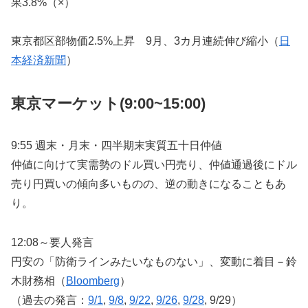
果3.8%（×）
東京都区部物価2.5%上昇 9月、3カ月連続伸び縮小（
日
本経済新聞
）
東京マーケット(9:00~15:00)
9:55 週末・月末・四半期末実質五十日仲値
仲値に向けて実需勢のドル買い円売り、仲値通過後にドル
売り円買いの傾向多いものの、逆の動きになることもあ
り。
12:08～要人発言
円安の「防衛ラインみたいなものない」、変動に着目－鈴
木財務相（
Bloomberg
）
（過去の発言：
9/1
,
9/8
,
9/22
,
9/26
,
9/28
, 9/29）