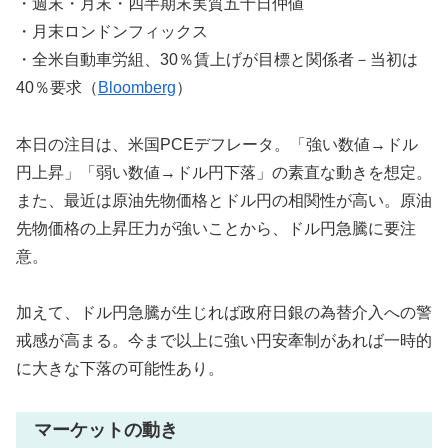
・週末・月末・四半期末実質五十日仲値
・月末ロンドンフィックス
・全米自動車労組、30％賃上げが目標と関係者－当初は
40％要求（
Bloomberg
）
本日の注目は、米国PCEデフレータ。「強い数値→ドル
円上昇」「弱い数値→ドル円下落」の素直な動きを想定。
また、最近は原油先物価格とドル円の相関性が高い。原油
先物価格の上昇圧力が強いことから、ドル円急騰に要注
意。
加えて、ドル円急騰が生じれば政府日銀の為替介入への警
戒感が高まる。今まで以上に強い円安牽制があれば一時的
に大きな下落の可能性あり。
マーケットの動き