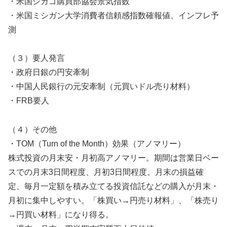
・米国シカゴ購買部協会景気指数
・米国ミシガン大学消費者信頼感指数確報値、インフレ予
測
（３）要人発言
・政府日銀の円安牽制
・中国人民銀行の元安牽制（元買いドル売り材料）
・FRB要人
（４）その他
・TOM（Turn of the Month）効果（アノマリー）
株式投資の月末安・月初高アノマリー。期間は営業日ベー
スでの月末3日間程度、月初3日間程度。月末の損益確
定、毎月一定額を積み立てる投資信託などの購入が月末・
月初に集中しやすい。「株買い→円売り材料」、「株売り
→円買い材料」になり得る。