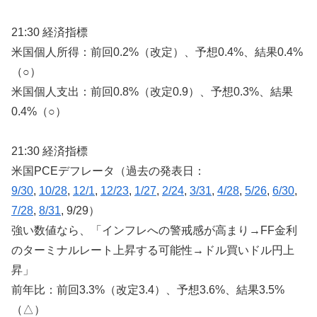
21:30 経済指標
米国個人所得：前回0.2%（改定）、予想0.4%、結果0.4%
（○）
米国個人支出：前回0.8%（改定0.9）、予想0.3%、結果
0.4%（○）
21:30 経済指標
米国PCEデフレータ（過去の発表日：
9/30
,
10/28
,
12/1
,
12/23
,
1/27
,
2/24
,
3/31
,
4/28
,
5/26
,
6/30
,
7/28
,
8/31
, 9/29）
強い数値なら、「インフレへの警戒感が高まり→FF金利
のターミナルレート上昇する可能性→ドル買いドル円上
昇」
前年比：前回3.3%（改定3.4）、予想3.6%、結果3.5%
（△）