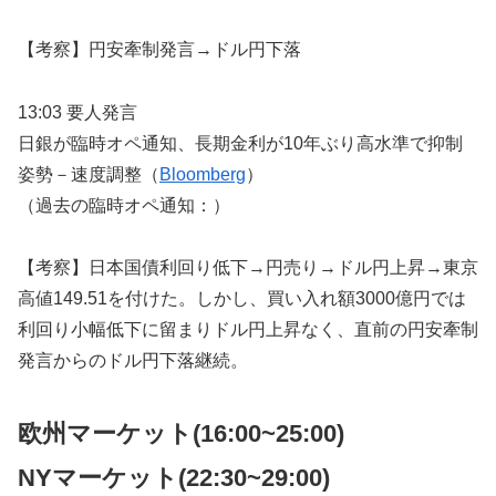
【考察】円安牽制発言→ドル円下落
13:03 要人発言
日銀が臨時オペ通知、長期金利が10年ぶり高水準で抑制
姿勢－速度調整（
Bloomberg
）
（過去の臨時オペ通知：）
【考察】日本国債利回り低下→円売り→ドル円上昇→東京
高値149.51を付けた。しかし、買い入れ額3000億円では
利回り小幅低下に留まりドル円上昇なく、直前の円安牽制
発言からのドル円下落継続。
欧州マーケット(16:00~25:00)
NYマーケット
(22:30~29:00)