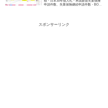
標・日本30年債入札・米国新規失業保険
申請件数、失業保険継続申請件数・BOE
金融政策委員会・ECB理事会・米国
JOLTS求人件数２．要人発言・日銀、政
府円安牽制・米国トランプ大統領・FRB
３．その他・五十...
スポンサーリンク