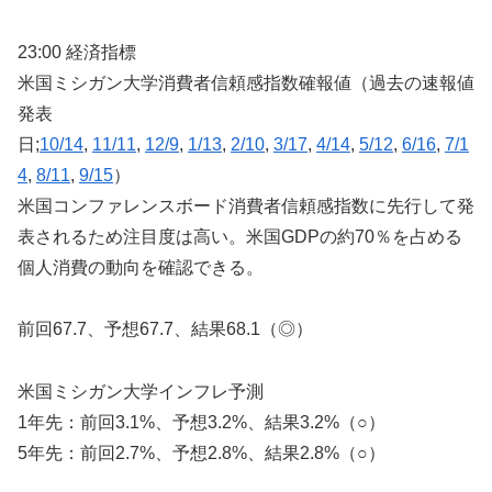
23:00 経済指標
米国ミシガン大学消費者信頼感指数確報値（過去の速報値
発表
日;
10/14
,
11/11
,
12/9
,
1/13
,
2/10
,
3/17
,
4/14
,
5/12
,
6/16
,
7/1
4
,
8/11
,
9/15
）
米国コンファレンスボード消費者信頼感指数に先行して発
表されるため注目度は高い。米国GDPの約70％を占める
個人消費の動向を確認できる。
前回67.7、予想67.7、結果68.1（◎）
米国ミシガン大学インフレ予測
1年先：前回3.1%、予想3.2%、結果3.2%（○）
5年先：前回2.7%、予想2.8%、結果2.8%（○）