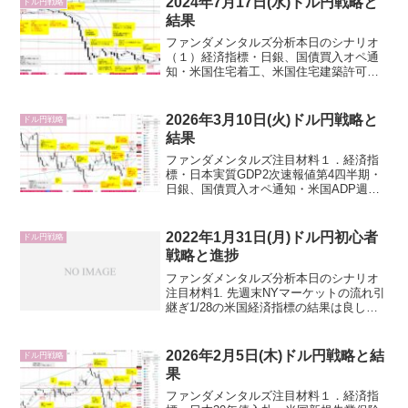
2024年7月17日(水)ドル円戦略と
ドル円戦略
結果
ファンダメンタルズ分析本日のシナリオ
（１）経済指標・日銀、国債買入オペ通
知・米国住宅着工、米国住宅建築許可・
米国鉱工業生産指数、米国設備稼働率・
米国アトランタ連銀GDP Now・米国20年
債入札・米国ベージュブック（地区連銀
2026年3月10日(火)ドル円戦略と
ドル円戦略
経済報告）（２）...
結果
ファンダメンタルズ注目材料１．経済指
標・日本実質GDP2次速報値第4四半期・
日銀、国債買入オペ通知・米国ADP週次
雇用者数・米国中古住宅販売件数・米国3
年債入札２．要人発言・日銀、政府円安
牽制・中村日銀理事（衆院財務金融委員
2022年1月31日(月)ドル円初心者
ドル円戦略
会）・米国トラン...
戦略と進捗
ファンダメンタルズ分析本日のシナリオ
注目材料1. 先週末NYマーケットの流れ引
継ぎ1/28の米国経済指標の結果は良し悪
しが入り混じっていましたが、1/26パウ
エル議長会見で注目されていたのは米国
PCEデフレータより米国雇用コスト指数
2026年2月5日(木)ドル円戦略と結
ドル円戦略
だったよ...
果
ファンダメンタルズ注目材料１．経済指