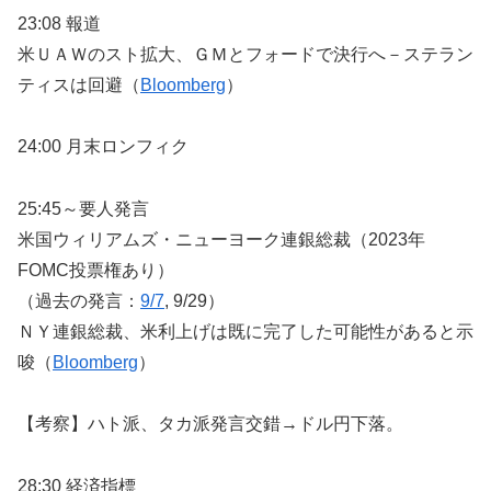
23:08 報道
米ＵＡＷのスト拡大、ＧＭとフォードで決行へ－ステラン
ティスは回避（
Bloomberg
）
24:00 月末ロンフィク
25:45～要人発言
米国ウィリアムズ・ニューヨーク連銀総裁（2023年
FOMC投票権あり）
（過去の発言：
9/7
, 9/29）
ＮＹ連銀総裁、米利上げは既に完了した可能性があると示
唆（
Bloomberg
）
【考察】ハト派、タカ派発言交錯→ドル円下落。
28:30 経済指標