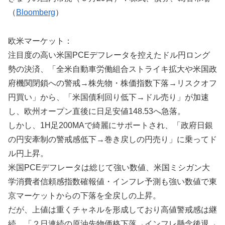
（
Bloomberg
）
欧米マーケット：
注目度の高い米国PCEデフレータを控えたドル円ロング
勢の決済、「全米自動車労働組合ストライキ拡大や米国政
府機関閉鎖への警戒→株先物・株価指数下落→リスクオフ
円買い」から、「米国債利回り低下→ドル売り」が加速
し、欧州オープン直後に日足安値148.53へ急落。
しかし、1H足200MAで綺麗にサポートされ、「政府日銀
の円安牽制の警戒感低下→巻き戻しの円売り」に乗ってド
ル円上昇。
米国PCEデフレータは総じて強い数値、米国ミシガン大
学消費者信頼感指数確報値・インフレ予測も強い数値で東
京マーケットからの下落を全戻しの上昇。
だが、上値は重くチャネルを形成しており高値警戒感は継
続。「２日連続の原油先物価格下落→インフレ懸念後退→