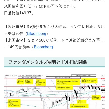
米国債利回り低下」はドル円下落に寄与。
日足終値149.37。
【欧州市況】独債が５週ぶり大幅高、インフレ鈍化に反応
－株は続伸（
Bloomberg
）
【米国市況】Ｓ＆Ｐ500が反落、ＮＹ連銀総裁発言が重し
－149円台前半（
Bloomberg
）
ファンダメンタルズ材料とドル円の関係