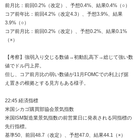
前月比：前回0.2%（改定）、予想0.4%、結果0.4%（○）
コア前年比：前回4.2%（改定4.3）、予想3.9%、結果
3.9%（○）
コア前月比：前回0.2%（改定）、予想0.2%、結果0.1%
（×）
【考察】強弱入り交じる数値→初動乱高下→総じて強い数
値でドル円上昇。
但し、コア前月比の弱い数値が11月FOMCでの利上げ据
え置きの根拠とする見方もある様子。
22:45 経済指標
米国シカゴ購買部協会景気指数
米国ISM製造業景気指数の前営業日に発表される同指標の
先行指標。
基準50、前回48.7（改定）、予想47.0、結果44.1（×）