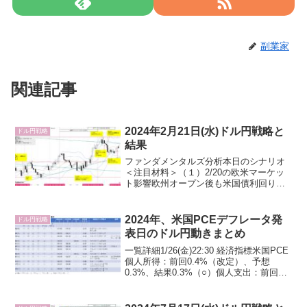
副業家
関連記事
2024年2月21日(水)ドル円戦略と
ドル円戦略
結果
ファンダメンタルズ分析本日のシナリオ
＜注目材料＞（１）2/20の欧米マーケッ
ト影響欧州オープン後も米国債利回り低
下止まらず、原油先物価格下落も生じ、
更にカナダ消費者物価指数の弱い数値が
米国債利回り低下に波及し日足安値
2024年、米国PCEデフレータ発
ドル円戦略
149.69へ急落。2/...
表日のドル円動きまとめ
一覧詳細1/26(金)22:30 経済指標米国PCE
個人所得：前回0.4%（改定）、予想
0.3%、結果0.3%（○）個人支出：前回
0.2%（改定0.4）、予想0.5%、結果0.7%
（◎）米国PCEデフレータ（過去の発表
日：1/27,2/24...