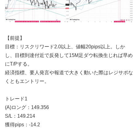
【前提】
目標：リスクリワード2.0以上、値幅20pips以上。しか
し、目標到達付近で反発して15M足ダウ転換生じれば早め
にT/Pする。
経済指標、要人発言や報道で大きく動いた際はレジサポな
くともエントリー。
トレード1
(A)ロング：149.356
S/L：149.214
獲得pips：-14.2