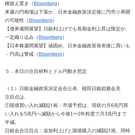
模据え置き（
Bloomberg
）
来週の円相場は下落か、日米金融政策決定後に円売り再開
の可能性（
Bloomberg
）
【債券週間展望】日銀利上げでも長期金利上昇は限定か、
一定織り込み（
Bloomberg
）
【日本株週間展望】値固め、日米金融政策発表後に買いも
－円高は警戒（
Bloomberg
）
５．本日の注目材料とドル円動き想定
（１）日銀金融政策決定会合公表、植田日銀総裁会見
注目点は、
①国債買い入れ減額計画：市場予想は、現状の月6兆円買
い入れを5兆円へ減額から今後1〜2年程度で月3兆円まで
半減。
日銀会合注目点：追加利上げと国債購入の減額計画、同時