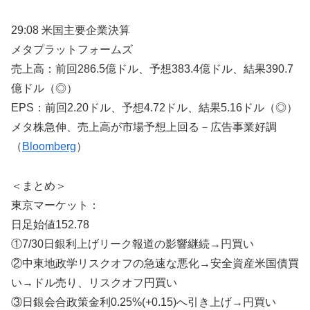
29:08 米国主要企業決算
メタプラットフォームズ
売上高：前回286.5億ドル、予想383.4億ドル、結果390.7
億ドル（◎）
EPS：前回2.20ドル、予想4.72ドル、結果5.16ドル（◎）
メタ株急伸、売上高が市場予想上回る－広告事業好調
（
Bloomberg
）
＜まとめ＞
東京マーケット：
日足始値152.78
①7/30日銀利上げリーク報道の影響継続→円買い
②中東地政学リスクオフの急速な悪化→安全資産米国債買
い→ドル売り、リスクオフ円買い
③日銀会合政策金利0.25%(+0.15)へ引き上げ→円買い