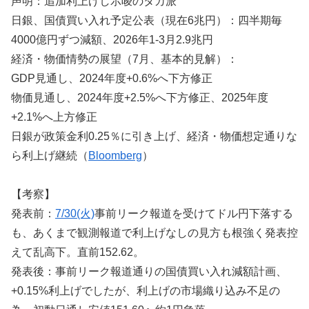
声明：追加利上げし示唆のタカ派
日銀、国債買い入れ予定公表（現在6兆円）：四半期毎
4000億円ずつ減額、2026年1-3月2.9兆円
経済・物価情勢の展望（7月、基本的見解）：
GDP見通し、2024年度+0.6%へ下方修正
物価見通し、2024年度+2.5%へ下方修正、2025年度
+2.1%へ上方修正
日銀が政策金利0.25％に引き上げ、経済・物価想定通りな
ら利上げ継続（
Bloomberg
）
【考察】
発表前：
7/30(火)
事前リーク報道を受けてドル円下落する
も、あくまで観測報道で利上げなしの見方も根強く発表控
えて乱高下。直前152.62。
発表後：事前リーク報道通りの国債買い入れ減額計画、
+0.15%利上げでしたが、利上げの市場織り込み不足の