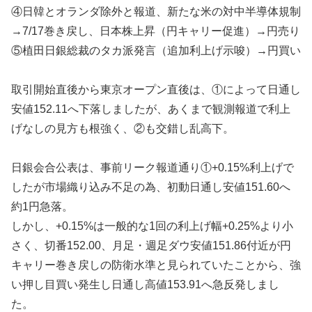
④日韓とオランダ除外と報道、新たな米の対中半導体規制
→7/17巻き戻し、日本株上昇（円キャリー促進）→円売り
⑤植田日銀総裁のタカ派発言（追加利上げ示唆）→円買い
取引開始直後から東京オープン直後は、①によって日通し
安値152.11へ下落しましたが、あくまで観測報道で利上
げなしの見方も根強く、②も交錯し乱高下。
日銀会合公表は、事前リーク報道通り①+0.15%利上げで
したが市場織り込み不足の為、初動日通し安値151.60へ
約1円急落。
しかし、+0.15%は一般的な1回の利上げ幅+0.25%より小
さく、切番152.00、月足・週足ダウ安値151.86付近が円
キャリー巻き戻しの防衛水準と見られていたことから、強
い押し目買い発生し日通し高値153.91へ急反発しまし
た。