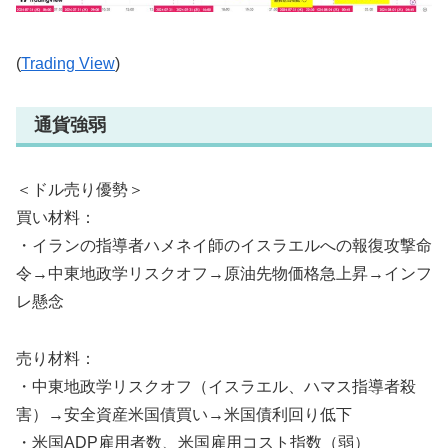
(
Trading View
)
通貨強弱
＜ドル売り優勢＞
買い材料：
・イランの指導者ハメネイ師のイスラエルへの報復攻撃命
令→中東地政学リスクオフ→原油先物価格急上昇→インフ
レ懸念
売り材料：
・中東地政学リスクオフ（イスラエル、ハマス指導者殺
害）→安全資産米国債買い→米国債利回り低下
・米国ADP雇用者数、米国雇用コスト指数（弱）