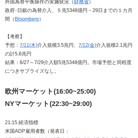
外国為替平衡操作の実施状況（
財務省
）
政府･日銀の為替介入、５兆5348億円－29日までの１カ月
間（
Bloomberg
）
【考察】
予想：
7/11(木)
介入規模3.5兆円、
7/12(金)
介入規模2.1兆円
の計5.6兆円
結果：6/27～7/29介入額5兆5348億円。市場予想と同程度
につきサプライズなし。
欧州マーケット(16:00~25:00)
NYマーケット
(22:30~29:00)
21:15 経済指標
米国ADP雇用者数（発表日：