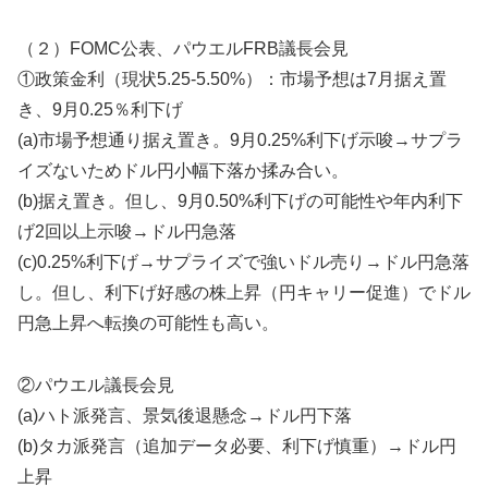
（２）FOMC公表、パウエルFRB議長会見
①政策金利（現状5.25-5.50%）：市場予想は7月据え置
き、9月0.25％利下げ
(a)市場予想通り据え置き。9月0.25%利下げ示唆→サプラ
イズないためドル円小幅下落か揉み合い。
(b)据え置き。但し、9月0.50%利下げの可能性や年内利下
げ2回以上示唆→ドル円急落
(c)0.25%利下げ→サプライズで強いドル売り→ドル円急落
し。但し、利下げ好感の株上昇（円キャリー促進）でドル
円急上昇へ転換の可能性も高い。
②パウエル議長会見
(a)ハト派発言、景気後退懸念→ドル円下落
(b)タカ派発言（追加データ必要、利下げ慎重）→ドル円
上昇