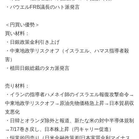
・パウエルFRB議長のハト派発言
＜円買い優勢＞
買い材料：
・日銀政策金利引き上げ
・中東地政学リスクオフ（イスラエル、ハマス指導者殺
害）
・植田日銀総裁のタカ派発言
売り材料：
・イランの指導者ハメネイ師のイスラエル報復攻撃命令→
中東地政学リスクオフ→原油先物価格急上昇→日本貿易収
支悪化
・日韓とオランダ除外と報道、新たな米の対中半導体規制
→7/17巻き戻し、日本株上昇（円キャリー促進）
・恒常的円売り（日米金融政策差[日本実質金利マイナス