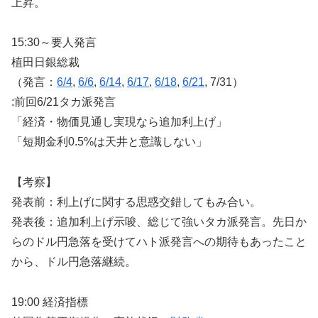
上昇。
15:30～要人発言
植田日銀総裁
（発言：
6/4
,
6/6
,
6/14
,
6/17
,
6/18
,
6/21
, 7/31）
:前回6/21タカ派発言
「経済・物価見通し実現なら追加利上げ」
「短期金利0.5%は天井と意識しない」
【考察】
発表前：利上げに関する思惑交錯してもみ合い。
発表後：追加利上げ示唆、総じて強いタカ派発言。先日か
らのドル円急落を受けてハト派発言への期待もあったこと
から、ドル円急落継続。
19:00 経済指標