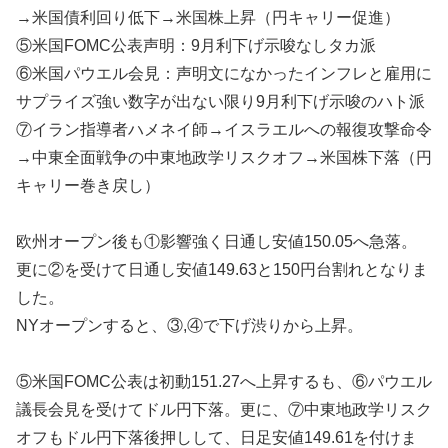
→米国債利回り低下→米国株上昇（円キャリー促進）
⑤米国FOMC公表声明：9月利下げ示唆なしタカ派
⑥米国パウエル会見：声明文になかったインフレと雇用に
サプライズ強い数字が出ない限り9月利下げ示唆のハト派
⑦イラン指導者ハメネイ師→イスラエルへの報復攻撃命令
→中東全面戦争の中東地政学リスクオフ→米国株下落（円
キャリー巻き戻し）
欧州オープン後も①影響強く日通し安値150.05へ急落。
更に②を受けて日通し安値149.63と150円台割れとなりま
した。
NYオープンすると、③,④で下げ渋りから上昇。
⑤米国FOMC公表は初動151.27へ上昇するも、⑥パウエル
議長会見を受けてドル円下落。更に、⑦中東地政学リスク
オフもドル円下落後押しして、日足安値149.61を付けま