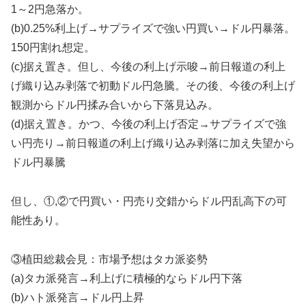
1～2円急落か。
(b)0.25%利上げ→サプライズで強い円買い→ドル円暴落。
150円割れ想定。
(c)据え置き。但し、今後の利上げ示唆→前日報道の利上
げ織り込み剥落で初動ドル円急騰。その後、今後の利上げ
観測からドル円揉み合いから下落見込み。
(d)据え置き。かつ、今後の利上げ否定→サプライズで強
い円売り→前日報道の利上げ織り込み剥落に加え失望から
ドル円暴騰
但し、①,②で円買い・円売り交錯からドル円乱高下の可
能性あり。
③植田総裁会見：市場予想はタカ派姿勢
(a)タカ派発言→利上げに積極的ならドル円下落
(b)ハト派発言→ドル円上昇