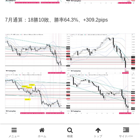
7月通算：18勝10敗、勝率64.3%、+309.2pips
(
Trading View
)
メニュー
ホーム
検索
トップ
サイドバー