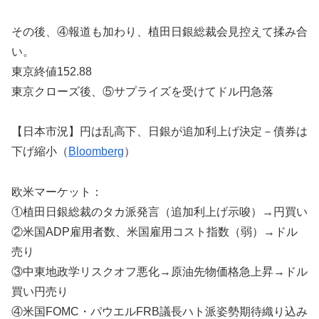
その後、④報道も加わり、植田日銀総裁会見控えて揉み合
い。
東京終値152.88
東京クローズ後、⑤サプライズを受けてドル円急落
【日本市況】円は乱高下、日銀が追加利上げ決定－債券は
下げ縮小（
Bloomberg
）
欧米マーケット：
①植田日銀総裁のタカ派発言（追加利上げ示唆）→円買い
②米国ADP雇用者数、米国雇用コスト指数（弱）→ドル
売り
③中東地政学リスクオフ悪化→原油先物価格急上昇→ドル
買い円売り
④米国FOMC・パウエルFRB議長ハト派姿勢期待織り込み