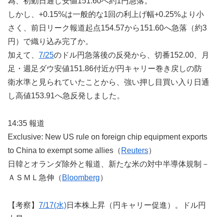
為、初動日通し安値151.60へ約1円急落。
しかし、+0.15%は一般的な1回の利上げ幅+0.25%より小
さく、前日リーク報道起点154.57から151.60へ急落（約3
円）で織り込み完了か。
加えて、
7/25
のドル円急落後の反発から、切番152.00、月
足・週足ダウ安値151.86付近が円キャリー巻き戻しの防
衛水準と見られていたことから、強い押し目買い入り日通
し高値153.91へ急反発しました。
14:35 報道
Exclusive: New US rule on foreign chip equipment exports
to China to exempt some allies（
Reuters
）
日韓とオランダ除外と報道、新たな米の対中半導体規制－
ＡＳＭＬ急伸（
Bloomberg
）
【考察】
7/17(水)
日本株上昇（円キャリー促進）。ドル円