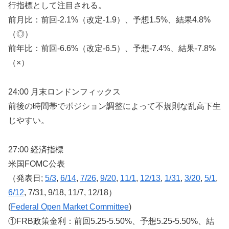
行指標として注目される。
前月比：前回-2.1%（改定-1.9）、予想1.5%、結果4.8%
（◎）
前年比：前回-6.6%（改定-6.5）、予想-7.4%、結果-7.8%
（×）
24:00 月末ロンドンフィックス
前後の時間帯でポジション調整によって不規則な乱高下生
じやすい。
27:00 経済指標
米国FOMC公表
（発表日;
5/3
,
6/14
,
7/26
,
9/20
,
11/1
,
12/13
,
1/31
,
3/20
,
5/1
,
6/12
, 7/31, 9/18, 11/7, 12/18）
(
Federal Open Market Committee
)
①FRB政策金利：前回5.25-5.50%、予想5.25-5.50%、結