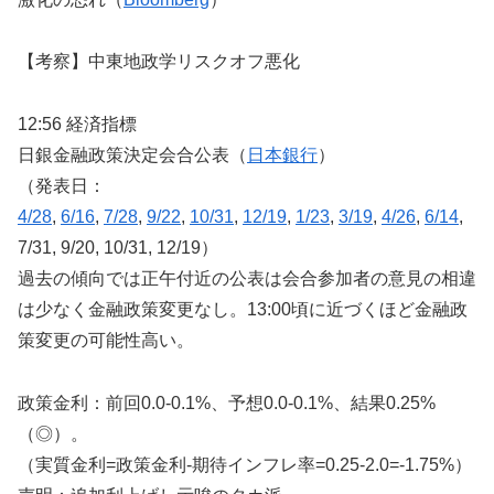
【考察】中東地政学リスクオフ悪化
12:56 経済指標
日銀金融政策決定会合公表（
日本銀行
）
（発表日：
4/28
,
6/16
,
7/28
,
9/22
,
10/31
,
12/19
,
1/23
,
3/19
,
4/26
,
6/14
,
7/31, 9/20, 10/31, 12/19）
過去の傾向では正午付近の公表は会合参加者の意見の相違
は少なく金融政策変更なし。13:00頃に近づくほど金融政
策変更の可能性高い。
政策金利：前回0.0-0.1%、予想0.0-0.1%、結果0.25%
（◎）。
（実質金利=政策金利-期待インフレ率=0.25-2.0=-1.75%）