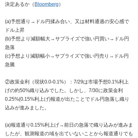
決定あるか（
Bloomberg
）
(a)予想通り→ドル円揉み合い、又は材料通過の安心感で
ドル上昇
(b)予想より減額幅大→サプライズで強い円買い→ドル円
急落
(c)予想より減額幅小→サプライズで強い円売り→ドル円
急騰
②政策金利（現状0.0-0.1%）：7/29は市場予想0.1%利上
げの約50%織り込みでした。しかし、7/30に政策金利
0.25%(0.15%利上げ)報道が出たことでドル円急落し織り
込みが進みました。
(a)報道通り0.15%利上げ→前日の急落で織り込みが進みま
したが、観測報道の域を出ていないことから報道通りでも