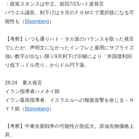
：政策スタンスは中立。前回7/15ハト派発言
パウエル議長、利下げは９月のＦＯＭＣで選択肢になる可
能性も（
Bloomberg
）
【考察】いつも通りハト・タカ派のバランスを取った発言
でしたが、声明文になかったインフレと雇用にサプライズ
強い数字が出ない限り9月利下げ示唆により「米国債利回
り低下→ドル売り」からドル円下落。
28:24 要人発言
イラン指導者ハメネイ師
イラン最高指導者、イスラエルへの報復攻撃を命じる－Ｎ
ＹＴ紙（
Bloomberg
）
【考察】中東全面戦争の可能性が急拡大。原油先物価格上
昇。