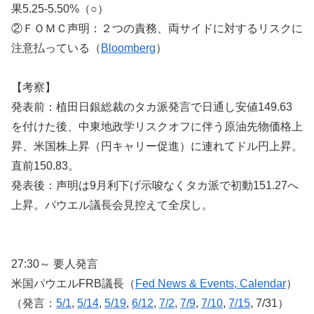
果5.25-5.50%（○）
②ＦＯＭＣ声明：２つの責務、両サイドに対するリスクに
注意払っている（
Bloomberg
）
【考察】
発表前：植田日銀総裁のタカ派発言で日通し安値149.63
を付けた後、中東地政学リスクオフに伴う原油先物価格上
昇、米国株上昇（円キャリー促進）に連れてドル円上昇。
直前150.83。
発表後：声明は9月利下げ示唆なくタカ派で初動151.27へ
上昇。パウエル議長会見控えて全戻し。
27:30～ 要人発言
米国パウエルFRB議長（
Fed News & Events, Calendar
）
（発言：
5/1
,
5/14
,
5/19
,
6/12
,
7/2
,
7/9
,
7/10
,
7/15
, 7/31）