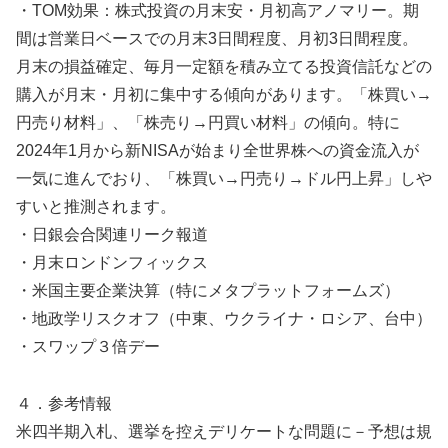
・TOM効果：株式投資の月末安・月初高アノマリー。期
間は営業日ベースでの月末3日間程度、月初3日間程度。
月末の損益確定、毎月一定額を積み立てる投資信託などの
購入が月末・月初に集中する傾向があります。「株買い→
円売り材料」、「株売り→円買い材料」の傾向。特に
2024年1月から新NISAが始まり全世界株への資金流入が
一気に進んでおり、「株買い→円売り→ドル円上昇」しや
すいと推測されます。
・日銀会合関連リーク報道
・月末ロンドンフィックス
・米国主要企業決算（特にメタプラットフォームズ）
・地政学リスクオフ（中東、ウクライナ・ロシア、台中）
・スワップ３倍デー
４．参考情報
米四半期入札、選挙を控えデリケートな問題に－予想は規