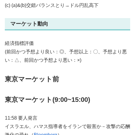
(c) (a)&(b)交錯バランスとり→ドル円乱高下
マーケット動向
経済指標評価
(前回かつ予想より良い：◎、予想以上：〇、予想より悪
い：△、前回かつ予想より悪い：×)
東京マーケット前
東京マーケット(9:00~15:00)
11:58 要人発言
イスラエル、ハマス指導者をイランで殺害か－攻撃の応酬
激化の恐れ（
Bloomberg
）