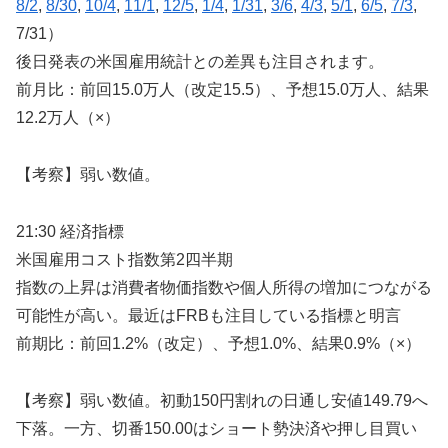
8/2
,
8/30
,
10/4
,
11/1
,
12/5
,
1/4
,
1/31
,
3/6
,
4/3
,
5/1
,
6/5
,
7/3
,
7/31）
後日発表の米国雇用統計との差異も注目されます。
前月比：前回15.0万人（改定15.5）、予想15.0万人、結果
12.2万人（×）
【考察】弱い数値。
21:30 経済指標
米国雇用コスト指数第2四半期
指数の上昇は消費者物価指数や個人所得の増加につながる
可能性が高い。最近はFRBも注目している指標と明言
前期比：前回1.2%（改定）、予想1.0%、結果0.9%（×）
【考察】弱い数値。初動150円割れの日通し安値149.79へ
下落。一方、切番150.00はショート勢決済や押し目買い